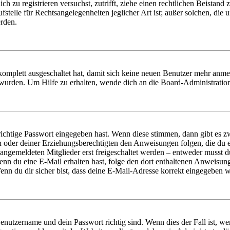
dich zu registrieren versuchst, zutrifft, ziehe einen rechtlichen Beista
stelle für Rechtsangelegenheiten jeglicher Art ist; außer solchen, die
erden.
 komplett ausgeschaltet hat, damit sich keine neuen Benutzer mehr anm
 wurden. Um Hilfe zu erhalten, wende dich an die Board-Administratio
richtige Passwort eingegeben hast. Wenn diese stimmen, dann gibt es
ern oder deiner Erziehungsberechtigten den Anweisungen folgen, die du e
 angemeldeten Mitglieder erst freigeschaltet werden – entweder musst du
. Wenn du eine E-Mail erhalten hast, folge den dort enthaltenen Anweis
nn du dir sicher bist, dass deine E-Mail-Adresse korrekt eingegeben w
Benutzername und dein Passwort richtig sind. Wenn dies der Fall ist, w