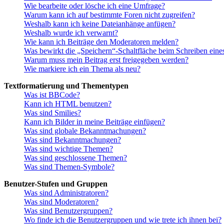
Wie bearbeite oder lösche ich eine Umfrage?
Warum kann ich auf bestimmte Foren nicht zugreifen?
Weshalb kann ich keine Dateianhänge anfügen?
Weshalb wurde ich verwarnt?
Wie kann ich Beiträge den Moderatoren melden?
Was bewirkt die „Speichern“-Schaltfläche beim Schreiben eine
Warum muss mein Beitrag erst freigegeben werden?
Wie markiere ich ein Thema als neu?
Textformatierung und Thementypen
Was ist BBCode?
Kann ich HTML benutzen?
Was sind Smilies?
Kann ich Bilder in meine Beiträge einfügen?
Was sind globale Bekanntmachungen?
Was sind Bekanntmachungen?
Was sind wichtige Themen?
Was sind geschlossene Themen?
Was sind Themen-Symbole?
Benutzer-Stufen und Gruppen
Was sind Administratoren?
Was sind Moderatoren?
Was sind Benutzergruppen?
Wo finde ich die Benutzergruppen und wie trete ich ihnen bei?