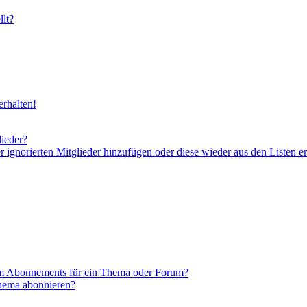
lt?
rhalten!
lieder?
er ignorierten Mitglieder hinzufügen oder diese wieder aus den Listen e
em Abonnements für ein Thema oder Forum?
Thema abonnieren?