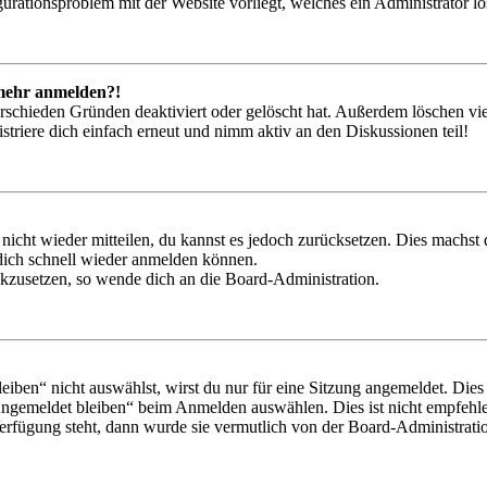
igurationsproblem mit der Website vorliegt, welches ein Administrator l
t mehr anmelden?!
rschieden Gründen deaktiviert oder gelöscht hat. Außerdem löschen vie
triere dich einfach erneut und nimm aktiv an den Diskussionen teil!
 nicht wieder mitteilen, du kannst es jedoch zurücksetzen. Dies machs
 dich schnell wieder anmelden können.
ückzusetzen, so wende dich an die Board-Administration.
en“ nicht auswählst, wirst du nur für eine Sitzung angemeldet. Dies
Angemeldet bleiben“ beim Anmelden auswählen. Dies ist nicht empfehle
Verfügung steht, dann wurde sie vermutlich von der Board-Administratio