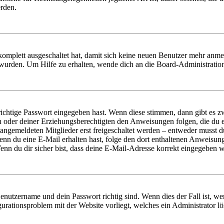
erden.
 komplett ausgeschaltet hat, damit sich keine neuen Benutzer mehr anm
 wurden. Um Hilfe zu erhalten, wende dich an die Board-Administratio
richtige Passwort eingegeben hast. Wenn diese stimmen, dann gibt es
ern oder deiner Erziehungsberechtigten den Anweisungen folgen, die du e
 angemeldeten Mitglieder erst freigeschaltet werden – entweder musst du
. Wenn du eine E-Mail erhalten hast, folge den dort enthaltenen Anweis
nn du dir sicher bist, dass deine E-Mail-Adresse korrekt eingegeben w
Benutzername und dein Passwort richtig sind. Wenn dies der Fall ist, w
igurationsproblem mit der Website vorliegt, welches ein Administrator l