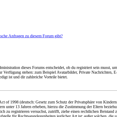
tische Anfragen zu diesem Forum gibt?
istration dieses Forums entscheidet, ob du registriert sein musst, um Be
zur Verfügung stehen: zum Beispiel Avatarbilder, Private Nachrichten, 
igt ist und dir zahlreiche Vorteile bietet.
t of 1998 (deutsch: Gesetz zum Schutz der Privatsphäre von Kindern i
ern unter 13 Jahren erheben, hierzu die Zustimmung der Eltern bezieh
dich zu registrieren versuchst, zutrifft, ziehe einen rechtlichen Beista
stelle für Rechtsangelegenheiten jeglicher Art ist; außer solchen, die