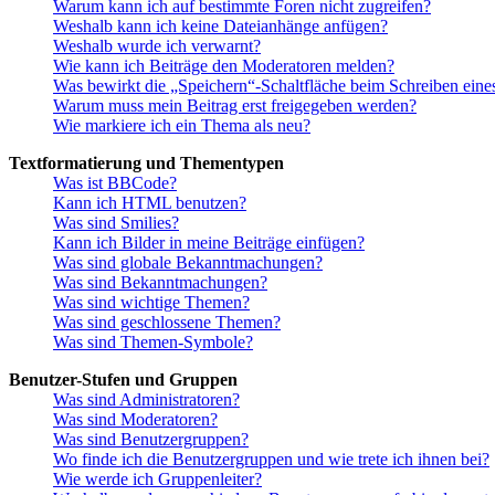
Warum kann ich auf bestimmte Foren nicht zugreifen?
Weshalb kann ich keine Dateianhänge anfügen?
Weshalb wurde ich verwarnt?
Wie kann ich Beiträge den Moderatoren melden?
Was bewirkt die „Speichern“-Schaltfläche beim Schreiben eine
Warum muss mein Beitrag erst freigegeben werden?
Wie markiere ich ein Thema als neu?
Textformatierung und Thementypen
Was ist BBCode?
Kann ich HTML benutzen?
Was sind Smilies?
Kann ich Bilder in meine Beiträge einfügen?
Was sind globale Bekanntmachungen?
Was sind Bekanntmachungen?
Was sind wichtige Themen?
Was sind geschlossene Themen?
Was sind Themen-Symbole?
Benutzer-Stufen und Gruppen
Was sind Administratoren?
Was sind Moderatoren?
Was sind Benutzergruppen?
Wo finde ich die Benutzergruppen und wie trete ich ihnen bei?
Wie werde ich Gruppenleiter?