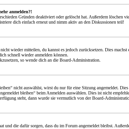
t mehr anmelden?!
rschieden Gründen deaktiviert oder gelöscht hat. Außerdem löschen vie
triere dich einfach erneut und nimm aktiv an den Diskussionen teil!
 nicht wieder mitteilen, du kannst es jedoch zurücksetzen. Dies machs
 dich schnell wieder anmelden können.
ückzusetzen, so wende dich an die Board-Administration.
en“ nicht auswählst, wirst du nur für eine Sitzung angemeldet. Dies
Angemeldet bleiben“ beim Anmelden auswählen. Dies ist nicht empfehle
Verfügung steht, dann wurde sie vermutlich von der Board-Administratio
 hat und die dafür sorgen, dass du im Forum angemeldet bleibst. Außer