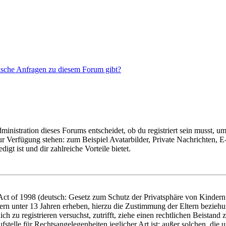
tische Anfragen zu diesem Forum gibt?
istration dieses Forums entscheidet, ob du registriert sein musst, um Be
zur Verfügung stehen: zum Beispiel Avatarbilder, Private Nachrichten, 
igt ist und dir zahlreiche Vorteile bietet.
t of 1998 (deutsch: Gesetz zum Schutz der Privatsphäre von Kindern i
ern unter 13 Jahren erheben, hierzu die Zustimmung der Eltern bezieh
dich zu registrieren versuchst, zutrifft, ziehe einen rechtlichen Beista
stelle für Rechtsangelegenheiten jeglicher Art ist; außer solchen, die