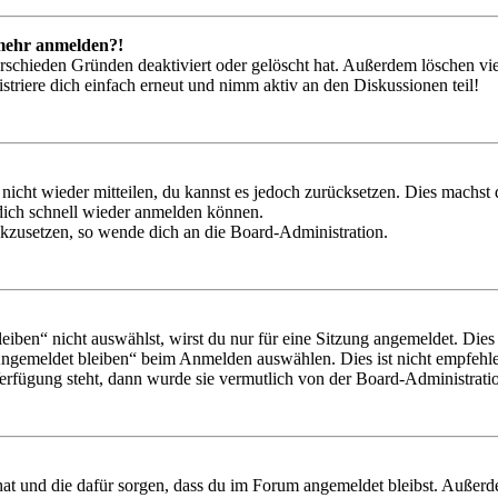
t mehr anmelden?!
rschieden Gründen deaktiviert oder gelöscht hat. Außerdem löschen vie
triere dich einfach erneut und nimm aktiv an den Diskussionen teil!
 nicht wieder mitteilen, du kannst es jedoch zurücksetzen. Dies machs
 dich schnell wieder anmelden können.
ückzusetzen, so wende dich an die Board-Administration.
en“ nicht auswählst, wirst du nur für eine Sitzung angemeldet. Dies
Angemeldet bleiben“ beim Anmelden auswählen. Dies ist nicht empfehle
Verfügung steht, dann wurde sie vermutlich von der Board-Administratio
 hat und die dafür sorgen, dass du im Forum angemeldet bleibst. Außer