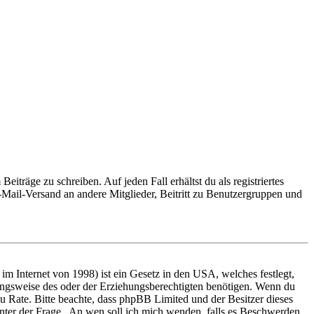
iträge zu schreiben. Auf jeden Fall erhältst du als registriertes
E-Mail-Versand an andere Mitglieder, Beitritt zu Benutzergruppen und
m Internet von 1998) ist ein Gesetz in den USA, welches festlegt,
ungsweise des oder der Erziehungsberechtigten benötigen. Wenn du
nd zu Rate. Bitte beachte, dass phpBB Limited und der Besitzer dieses
 unter der Frage „An wen soll ich mich wenden, falls es Beschwerden