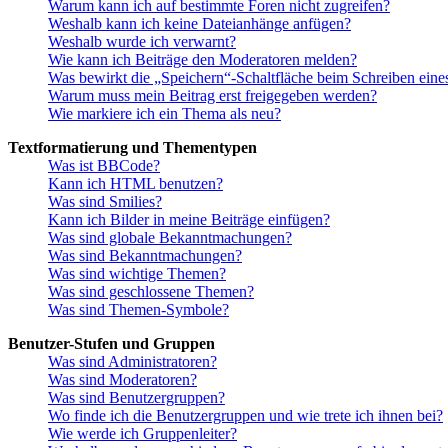
Warum kann ich auf bestimmte Foren nicht zugreifen?
Weshalb kann ich keine Dateianhänge anfügen?
Weshalb wurde ich verwarnt?
Wie kann ich Beiträge den Moderatoren melden?
Was bewirkt die „Speichern“-Schaltfläche beim Schreiben eine
Warum muss mein Beitrag erst freigegeben werden?
Wie markiere ich ein Thema als neu?
Textformatierung und Thementypen
Was ist BBCode?
Kann ich HTML benutzen?
Was sind Smilies?
Kann ich Bilder in meine Beiträge einfügen?
Was sind globale Bekanntmachungen?
Was sind Bekanntmachungen?
Was sind wichtige Themen?
Was sind geschlossene Themen?
Was sind Themen-Symbole?
Benutzer-Stufen und Gruppen
Was sind Administratoren?
Was sind Moderatoren?
Was sind Benutzergruppen?
Wo finde ich die Benutzergruppen und wie trete ich ihnen bei?
Wie werde ich Gruppenleiter?