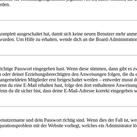
erden.
 komplett ausgeschaltet hat, damit sich keine neuen Benutzer mehr anm
 wurden. Um Hilfe zu erhalten, wende dich an die Board-Administratio
richtige Passwort eingegeben hast. Wenn diese stimmen, dann gibt es
ern oder deiner Erziehungsberechtigten den Anweisungen folgen, die du e
 angemeldeten Mitglieder erst freigeschaltet werden – entweder musst du
. Wenn du eine E-Mail erhalten hast, folge den dort enthaltenen Anweis
nn du dir sicher bist, dass deine E-Mail-Adresse korrekt eingegeben w
Benutzername und dein Passwort richtig sind. Wenn dies der Fall ist, w
igurationsproblem mit der Website vorliegt, welches ein Administrator l