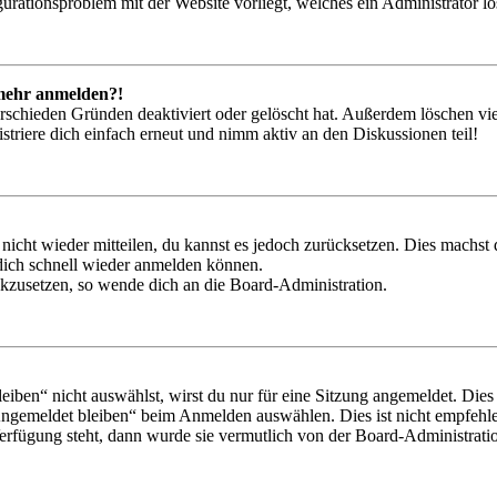
igurationsproblem mit der Website vorliegt, welches ein Administrator l
t mehr anmelden?!
rschieden Gründen deaktiviert oder gelöscht hat. Außerdem löschen vie
triere dich einfach erneut und nimm aktiv an den Diskussionen teil!
 nicht wieder mitteilen, du kannst es jedoch zurücksetzen. Dies machs
 dich schnell wieder anmelden können.
ückzusetzen, so wende dich an die Board-Administration.
en“ nicht auswählst, wirst du nur für eine Sitzung angemeldet. Dies
Angemeldet bleiben“ beim Anmelden auswählen. Dies ist nicht empfehle
Verfügung steht, dann wurde sie vermutlich von der Board-Administratio