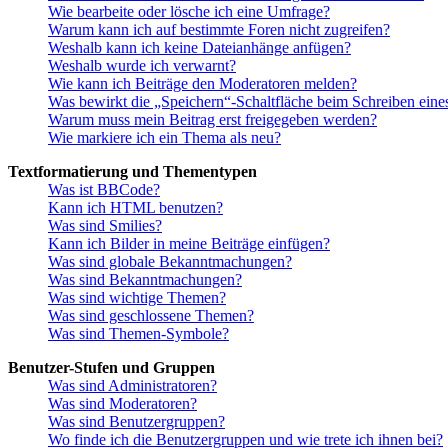
Wie bearbeite oder lösche ich eine Umfrage?
Warum kann ich auf bestimmte Foren nicht zugreifen?
Weshalb kann ich keine Dateianhänge anfügen?
Weshalb wurde ich verwarnt?
Wie kann ich Beiträge den Moderatoren melden?
Was bewirkt die „Speichern“-Schaltfläche beim Schreiben eine
Warum muss mein Beitrag erst freigegeben werden?
Wie markiere ich ein Thema als neu?
Textformatierung und Thementypen
Was ist BBCode?
Kann ich HTML benutzen?
Was sind Smilies?
Kann ich Bilder in meine Beiträge einfügen?
Was sind globale Bekanntmachungen?
Was sind Bekanntmachungen?
Was sind wichtige Themen?
Was sind geschlossene Themen?
Was sind Themen-Symbole?
Benutzer-Stufen und Gruppen
Was sind Administratoren?
Was sind Moderatoren?
Was sind Benutzergruppen?
Wo finde ich die Benutzergruppen und wie trete ich ihnen bei?