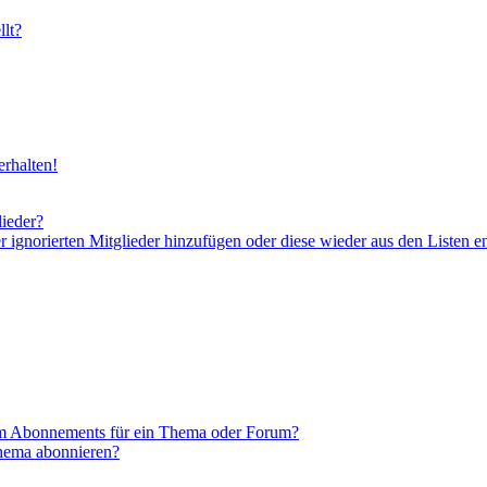
lt?
rhalten!
lieder?
er ignorierten Mitglieder hinzufügen oder diese wieder aus den Listen e
em Abonnements für ein Thema oder Forum?
Thema abonnieren?