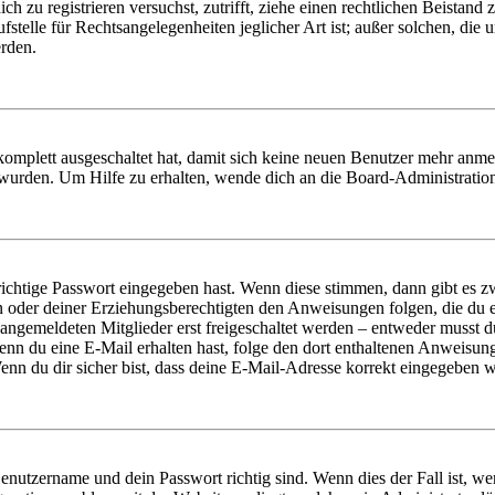
dich zu registrieren versuchst, zutrifft, ziehe einen rechtlichen Beista
stelle für Rechtsangelegenheiten jeglicher Art ist; außer solchen, die
erden.
 komplett ausgeschaltet hat, damit sich keine neuen Benutzer mehr anm
 wurden. Um Hilfe zu erhalten, wende dich an die Board-Administratio
richtige Passwort eingegeben hast. Wenn diese stimmen, dann gibt es
ern oder deiner Erziehungsberechtigten den Anweisungen folgen, die du e
 angemeldeten Mitglieder erst freigeschaltet werden – entweder musst du
. Wenn du eine E-Mail erhalten hast, folge den dort enthaltenen Anweis
nn du dir sicher bist, dass deine E-Mail-Adresse korrekt eingegeben w
Benutzername und dein Passwort richtig sind. Wenn dies der Fall ist, w