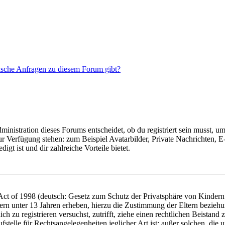
tische Anfragen zu diesem Forum gibt?
istration dieses Forums entscheidet, ob du registriert sein musst, um Be
zur Verfügung stehen: zum Beispiel Avatarbilder, Private Nachrichten, 
igt ist und dir zahlreiche Vorteile bietet.
t of 1998 (deutsch: Gesetz zum Schutz der Privatsphäre von Kindern i
ern unter 13 Jahren erheben, hierzu die Zustimmung der Eltern bezieh
dich zu registrieren versuchst, zutrifft, ziehe einen rechtlichen Beista
stelle für Rechtsangelegenheiten jeglicher Art ist; außer solchen, die