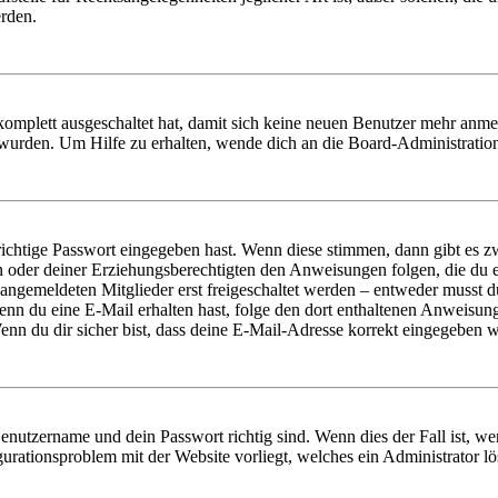
erden.
 komplett ausgeschaltet hat, damit sich keine neuen Benutzer mehr anm
 wurden. Um Hilfe zu erhalten, wende dich an die Board-Administratio
richtige Passwort eingegeben hast. Wenn diese stimmen, dann gibt es
ern oder deiner Erziehungsberechtigten den Anweisungen folgen, die du e
 angemeldeten Mitglieder erst freigeschaltet werden – entweder musst du
. Wenn du eine E-Mail erhalten hast, folge den dort enthaltenen Anweis
nn du dir sicher bist, dass deine E-Mail-Adresse korrekt eingegeben w
Benutzername und dein Passwort richtig sind. Wenn dies der Fall ist, w
igurationsproblem mit der Website vorliegt, welches ein Administrator l