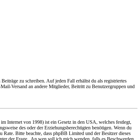
iträge zu schreiben. Auf jeden Fall erhältst du als registriertes
E-Mail-Versand an andere Mitglieder, Beitritt zu Benutzergruppen und
m Internet von 1998) ist ein Gesetz in den USA, welches festlegt,
ungsweise des oder der Erziehungsberechtigten benötigen. Wenn du
nd zu Rate. Bitte beachte, dass phpBB Limited und der Besitzer dieses
 unter der Frage „An wen soll ich mich wenden, falls es Beschwerden