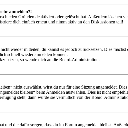
t mehr anmelden?!
rschieden Gründen deaktiviert oder gelöscht hat. Außerdem löschen vie
triere dich einfach erneut und nimm aktiv an den Diskussionen teil!
 nicht wieder mitteilen, du kannst es jedoch zurücksetzen. Dies machs
 dich schnell wieder anmelden können.
ückzusetzen, so wende dich an die Board-Administration.
en“ nicht auswählst, wirst du nur für eine Sitzung angemeldet. Dies
Angemeldet bleiben“ beim Anmelden auswählen. Dies ist nicht empfehle
Verfügung steht, dann wurde sie vermutlich von der Board-Administratio
 hat und die dafür sorgen, dass du im Forum angemeldet bleibst. Außer