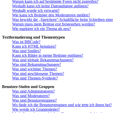
Warum kann ich auf bestimmte Foren nicht zugreifen?
Weshalb kann ich keine Dateianhänge anfügen?
Weshalb wurde ich verwarnt?
Wie kann ich Beiträge den Moderatoren melden?
Was bewirkt die „Speichern“-Schaltfläche beim Schreiben eine
Warum muss mein Beitrag erst freigegeben werden?
Wie markiere ich ein Thema als neu?
Textformatierung und Thementypen
Was ist BBCode?
Kann ich HTML benutzen?
Was sind Smilies?
Kann ich Bilder in meine Beiträge einfügen?
Was sind globale Bekanntmachungen?
Was sind Bekanntmachungen?
Was sind wichtige Themen?
Was sind geschlossene Themen?
Was sind Themen-Symbole?
Benutzer-Stufen und Gruppen
Was sind Administratoren?
Was sind Moderatoren?
Was sind Benutzergruppen?
Wo finde ich die Benutzergruppen und wie trete ich ihnen bei?
Wie werde ich Gruppenleiter?