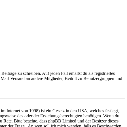
iträge zu schreiben. Auf jeden Fall erhältst du als registriertes
E-Mail-Versand an andere Mitglieder, Beitritt zu Benutzergruppen und
m Internet von 1998) ist ein Gesetz in den USA, welches festlegt,
ungsweise des oder der Erziehungsberechtigten benötigen. Wenn du
nd zu Rate. Bitte beachte, dass phpBB Limited und der Besitzer dieses
 unter der Frage „An wen soll ich mich wenden, falls es Beschwerden