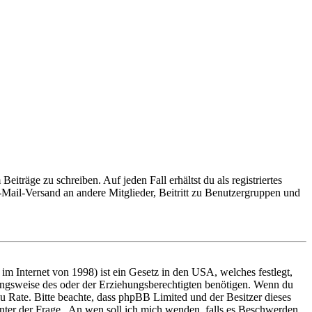
iträge zu schreiben. Auf jeden Fall erhältst du als registriertes
E-Mail-Versand an andere Mitglieder, Beitritt zu Benutzergruppen und
m Internet von 1998) ist ein Gesetz in den USA, welches festlegt,
ungsweise des oder der Erziehungsberechtigten benötigen. Wenn du
nd zu Rate. Bitte beachte, dass phpBB Limited und der Besitzer dieses
 unter der Frage „An wen soll ich mich wenden, falls es Beschwerden