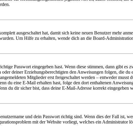
erden.
 komplett ausgeschaltet hat, damit sich keine neuen Benutzer mehr anm
 wurden. Um Hilfe zu erhalten, wende dich an die Board-Administratio
richtige Passwort eingegeben hast. Wenn diese stimmen, dann gibt es
ern oder deiner Erziehungsberechtigten den Anweisungen folgen, die du e
 angemeldeten Mitglieder erst freigeschaltet werden – entweder musst du
. Wenn du eine E-Mail erhalten hast, folge den dort enthaltenen Anweis
nn du dir sicher bist, dass deine E-Mail-Adresse korrekt eingegeben w
Benutzername und dein Passwort richtig sind. Wenn dies der Fall ist, w
igurationsproblem mit der Website vorliegt, welches ein Administrator l