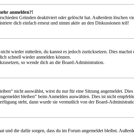
t mehr anmelden?!
rschieden Gründen deaktiviert oder gelöscht hat. Außerdem löschen vie
triere dich einfach erneut und nimm aktiv an den Diskussionen teil!
 nicht wieder mitteilen, du kannst es jedoch zurücksetzen. Dies machs
 dich schnell wieder anmelden können.
ückzusetzen, so wende dich an die Board-Administration.
en“ nicht auswählst, wirst du nur für eine Sitzung angemeldet. Dies
Angemeldet bleiben“ beim Anmelden auswählen. Dies ist nicht empfehle
Verfügung steht, dann wurde sie vermutlich von der Board-Administratio
 hat und die dafür sorgen, dass du im Forum angemeldet bleibst. Außer