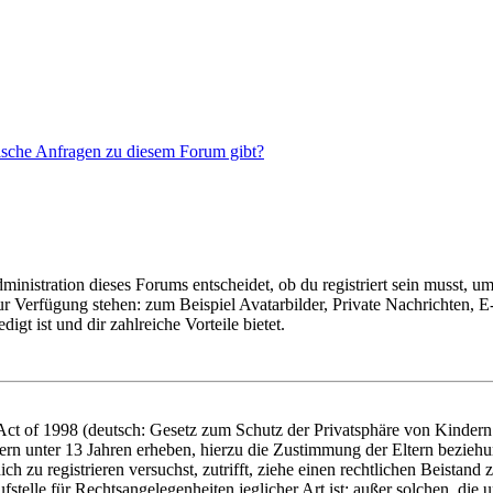
tische Anfragen zu diesem Forum gibt?
istration dieses Forums entscheidet, ob du registriert sein musst, um Be
zur Verfügung stehen: zum Beispiel Avatarbilder, Private Nachrichten, 
igt ist und dir zahlreiche Vorteile bietet.
t of 1998 (deutsch: Gesetz zum Schutz der Privatsphäre von Kindern i
ern unter 13 Jahren erheben, hierzu die Zustimmung der Eltern bezieh
dich zu registrieren versuchst, zutrifft, ziehe einen rechtlichen Beista
stelle für Rechtsangelegenheiten jeglicher Art ist; außer solchen, die