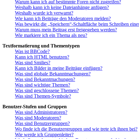
Warum kann ich auf bestimmte Foren nicht zugreifen?
Weshalb kann ich keine Dateianhänge anfügen?
Weshalb wurde ich verwarnt?
Wie kann ich Beiträge den Moderatoren melden?
Was bewirkt die „Speichern“-Schaltfläche beim Schreiben eine
Warum muss mein Beitrag erst freigegeben werden?
Wie markiere ich ein Thema als neu?
Textformatierung und Thementypen
Was ist BBCode?
Kann ich HTML benutzen?
Was sind Smilies?
Kann ich Bilder in meine Beiträge einfügen?
Was sind globale Bekanntmachungen?
Was sind Bekanntmachungen?
Was sind wichtige Themen?
Was sind geschlossene Themen?
Was sind Themen-Symbole?
Benutzer-Stufen und Gruppen
Was sind Administratoren?
Was sind Moderatoren?
Was sind Benutzergruppen?
Wo finde ich die Benutzergruppen und wie trete ich ihnen bei?
Wie werde ich Gruppenleiter?