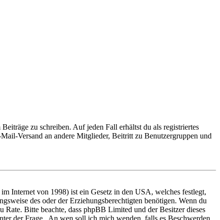
iträge zu schreiben. Auf jeden Fall erhältst du als registriertes
E-Mail-Versand an andere Mitglieder, Beitritt zu Benutzergruppen und
m Internet von 1998) ist ein Gesetz in den USA, welches festlegt,
ungsweise des oder der Erziehungsberechtigten benötigen. Wenn du
nd zu Rate. Bitte beachte, dass phpBB Limited und der Besitzer dieses
 unter der Frage „An wen soll ich mich wenden, falls es Beschwerden