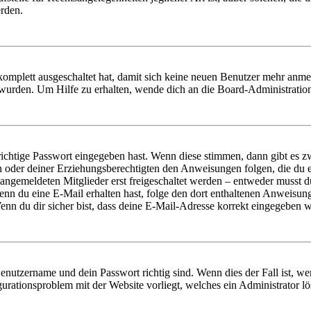
erden.
 komplett ausgeschaltet hat, damit sich keine neuen Benutzer mehr anm
 wurden. Um Hilfe zu erhalten, wende dich an die Board-Administratio
richtige Passwort eingegeben hast. Wenn diese stimmen, dann gibt es
ern oder deiner Erziehungsberechtigten den Anweisungen folgen, die du e
 angemeldeten Mitglieder erst freigeschaltet werden – entweder musst du
. Wenn du eine E-Mail erhalten hast, folge den dort enthaltenen Anweis
nn du dir sicher bist, dass deine E-Mail-Adresse korrekt eingegeben w
Benutzername und dein Passwort richtig sind. Wenn dies der Fall ist, w
igurationsproblem mit der Website vorliegt, welches ein Administrator l