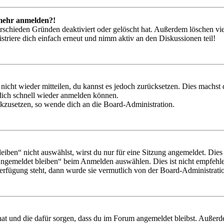
t mehr anmelden?!
rschieden Gründen deaktiviert oder gelöscht hat. Außerdem löschen vie
triere dich einfach erneut und nimm aktiv an den Diskussionen teil!
 nicht wieder mitteilen, du kannst es jedoch zurücksetzen. Dies machs
 dich schnell wieder anmelden können.
ückzusetzen, so wende dich an die Board-Administration.
en“ nicht auswählst, wirst du nur für eine Sitzung angemeldet. Dies
Angemeldet bleiben“ beim Anmelden auswählen. Dies ist nicht empfehle
Verfügung steht, dann wurde sie vermutlich von der Board-Administratio
 hat und die dafür sorgen, dass du im Forum angemeldet bleibst. Außer