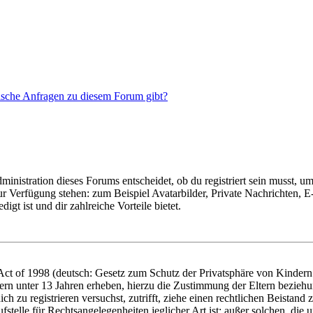
tische Anfragen zu diesem Forum gibt?
istration dieses Forums entscheidet, ob du registriert sein musst, um Be
zur Verfügung stehen: zum Beispiel Avatarbilder, Private Nachrichten, 
igt ist und dir zahlreiche Vorteile bietet.
t of 1998 (deutsch: Gesetz zum Schutz der Privatsphäre von Kindern i
ern unter 13 Jahren erheben, hierzu die Zustimmung der Eltern bezieh
dich zu registrieren versuchst, zutrifft, ziehe einen rechtlichen Beista
stelle für Rechtsangelegenheiten jeglicher Art ist; außer solchen, die