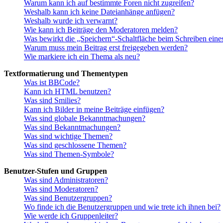
Warum kann ich auf bestimmte Foren nicht zugreifen?
Weshalb kann ich keine Dateianhänge anfügen?
Weshalb wurde ich verwarnt?
Wie kann ich Beiträge den Moderatoren melden?
Was bewirkt die „Speichern“-Schaltfläche beim Schreiben eine
Warum muss mein Beitrag erst freigegeben werden?
Wie markiere ich ein Thema als neu?
Textformatierung und Thementypen
Was ist BBCode?
Kann ich HTML benutzen?
Was sind Smilies?
Kann ich Bilder in meine Beiträge einfügen?
Was sind globale Bekanntmachungen?
Was sind Bekanntmachungen?
Was sind wichtige Themen?
Was sind geschlossene Themen?
Was sind Themen-Symbole?
Benutzer-Stufen und Gruppen
Was sind Administratoren?
Was sind Moderatoren?
Was sind Benutzergruppen?
Wo finde ich die Benutzergruppen und wie trete ich ihnen bei?
Wie werde ich Gruppenleiter?