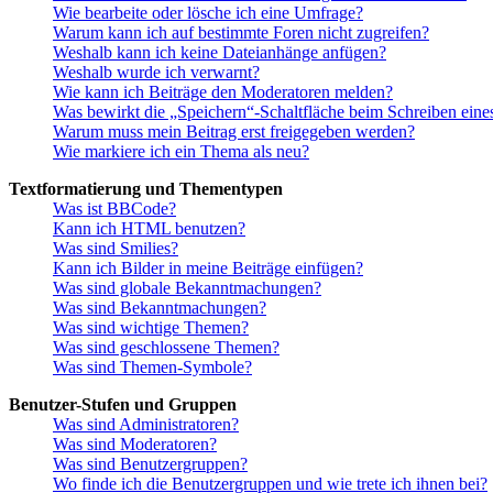
Wie bearbeite oder lösche ich eine Umfrage?
Warum kann ich auf bestimmte Foren nicht zugreifen?
Weshalb kann ich keine Dateianhänge anfügen?
Weshalb wurde ich verwarnt?
Wie kann ich Beiträge den Moderatoren melden?
Was bewirkt die „Speichern“-Schaltfläche beim Schreiben eine
Warum muss mein Beitrag erst freigegeben werden?
Wie markiere ich ein Thema als neu?
Textformatierung und Thementypen
Was ist BBCode?
Kann ich HTML benutzen?
Was sind Smilies?
Kann ich Bilder in meine Beiträge einfügen?
Was sind globale Bekanntmachungen?
Was sind Bekanntmachungen?
Was sind wichtige Themen?
Was sind geschlossene Themen?
Was sind Themen-Symbole?
Benutzer-Stufen und Gruppen
Was sind Administratoren?
Was sind Moderatoren?
Was sind Benutzergruppen?
Wo finde ich die Benutzergruppen und wie trete ich ihnen bei?