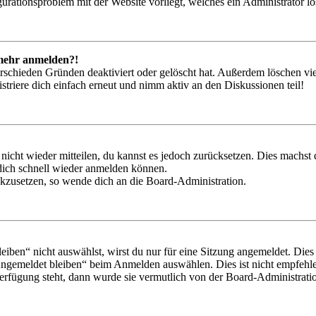
igurationsproblem mit der Website vorliegt, welches ein Administrator l
t mehr anmelden?!
rschieden Gründen deaktiviert oder gelöscht hat. Außerdem löschen vie
triere dich einfach erneut und nimm aktiv an den Diskussionen teil!
 nicht wieder mitteilen, du kannst es jedoch zurücksetzen. Dies machs
 dich schnell wieder anmelden können.
ückzusetzen, so wende dich an die Board-Administration.
en“ nicht auswählst, wirst du nur für eine Sitzung angemeldet. Dies
Angemeldet bleiben“ beim Anmelden auswählen. Dies ist nicht empfehle
Verfügung steht, dann wurde sie vermutlich von der Board-Administratio