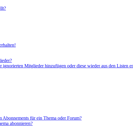
lt?
rhalten!
lieder?
er ignorierten Mitglieder hinzufügen oder diese wieder aus den Listen e
em Abonnements für ein Thema oder Forum?
Thema abonnieren?