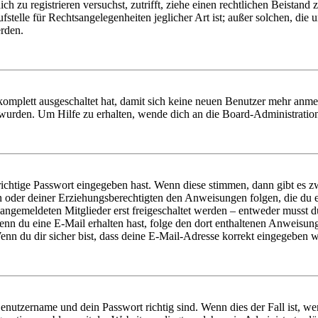
dich zu registrieren versuchst, zutrifft, ziehe einen rechtlichen Beista
stelle für Rechtsangelegenheiten jeglicher Art ist; außer solchen, die
erden.
 komplett ausgeschaltet hat, damit sich keine neuen Benutzer mehr anm
 wurden. Um Hilfe zu erhalten, wende dich an die Board-Administratio
richtige Passwort eingegeben hast. Wenn diese stimmen, dann gibt es
ern oder deiner Erziehungsberechtigten den Anweisungen folgen, die du e
 angemeldeten Mitglieder erst freigeschaltet werden – entweder musst du
. Wenn du eine E-Mail erhalten hast, folge den dort enthaltenen Anweis
nn du dir sicher bist, dass deine E-Mail-Adresse korrekt eingegeben w
Benutzername und dein Passwort richtig sind. Wenn dies der Fall ist, w