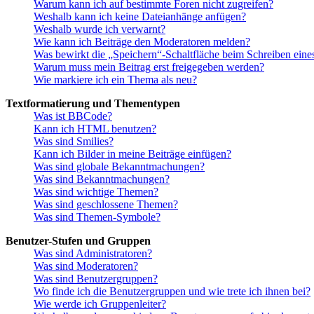
Warum kann ich auf bestimmte Foren nicht zugreifen?
Weshalb kann ich keine Dateianhänge anfügen?
Weshalb wurde ich verwarnt?
Wie kann ich Beiträge den Moderatoren melden?
Was bewirkt die „Speichern“-Schaltfläche beim Schreiben eine
Warum muss mein Beitrag erst freigegeben werden?
Wie markiere ich ein Thema als neu?
Textformatierung und Thementypen
Was ist BBCode?
Kann ich HTML benutzen?
Was sind Smilies?
Kann ich Bilder in meine Beiträge einfügen?
Was sind globale Bekanntmachungen?
Was sind Bekanntmachungen?
Was sind wichtige Themen?
Was sind geschlossene Themen?
Was sind Themen-Symbole?
Benutzer-Stufen und Gruppen
Was sind Administratoren?
Was sind Moderatoren?
Was sind Benutzergruppen?
Wo finde ich die Benutzergruppen und wie trete ich ihnen bei?
Wie werde ich Gruppenleiter?