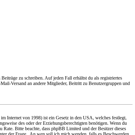
iträge zu schreiben. Auf jeden Fall erhältst du als registriertes
E-Mail-Versand an andere Mitglieder, Beitritt zu Benutzergruppen und
m Internet von 1998) ist ein Gesetz in den USA, welches festlegt,
ungsweise des oder der Erziehungsberechtigten benötigen. Wenn du
nd zu Rate. Bitte beachte, dass phpBB Limited und der Besitzer dieses
 unter der Frage „An wen soll ich mich wenden, falls es Beschwerden