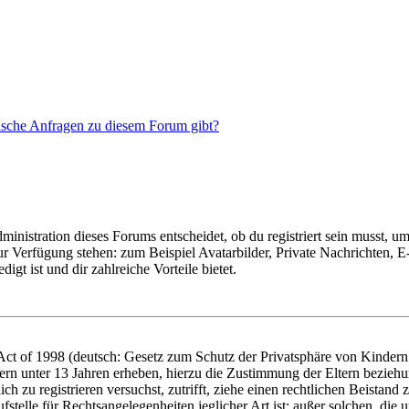
tische Anfragen zu diesem Forum gibt?
istration dieses Forums entscheidet, ob du registriert sein musst, um Be
zur Verfügung stehen: zum Beispiel Avatarbilder, Private Nachrichten, 
igt ist und dir zahlreiche Vorteile bietet.
t of 1998 (deutsch: Gesetz zum Schutz der Privatsphäre von Kindern i
ern unter 13 Jahren erheben, hierzu die Zustimmung der Eltern bezieh
dich zu registrieren versuchst, zutrifft, ziehe einen rechtlichen Beista
stelle für Rechtsangelegenheiten jeglicher Art ist; außer solchen, die