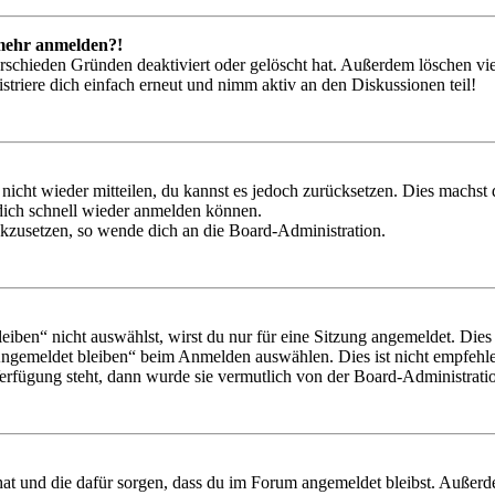
t mehr anmelden?!
rschieden Gründen deaktiviert oder gelöscht hat. Außerdem löschen vie
triere dich einfach erneut und nimm aktiv an den Diskussionen teil!
 nicht wieder mitteilen, du kannst es jedoch zurücksetzen. Dies machs
 dich schnell wieder anmelden können.
ückzusetzen, so wende dich an die Board-Administration.
en“ nicht auswählst, wirst du nur für eine Sitzung angemeldet. Dies
Angemeldet bleiben“ beim Anmelden auswählen. Dies ist nicht empfehle
Verfügung steht, dann wurde sie vermutlich von der Board-Administratio
 hat und die dafür sorgen, dass du im Forum angemeldet bleibst. Außer