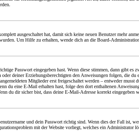
erden.
 komplett ausgeschaltet hat, damit sich keine neuen Benutzer mehr anm
 wurden. Um Hilfe zu erhalten, wende dich an die Board-Administratio
richtige Passwort eingegeben hast. Wenn diese stimmen, dann gibt es
ern oder deiner Erziehungsberechtigten den Anweisungen folgen, die du e
 angemeldeten Mitglieder erst freigeschaltet werden – entweder musst du
. Wenn du eine E-Mail erhalten hast, folge den dort enthaltenen Anweis
nn du dir sicher bist, dass deine E-Mail-Adresse korrekt eingegeben w
Benutzername und dein Passwort richtig sind. Wenn dies der Fall ist, w
igurationsproblem mit der Website vorliegt, welches ein Administrator l