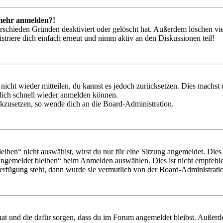
t mehr anmelden?!
rschieden Gründen deaktiviert oder gelöscht hat. Außerdem löschen vie
triere dich einfach erneut und nimm aktiv an den Diskussionen teil!
 nicht wieder mitteilen, du kannst es jedoch zurücksetzen. Dies machs
 dich schnell wieder anmelden können.
ückzusetzen, so wende dich an die Board-Administration.
en“ nicht auswählst, wirst du nur für eine Sitzung angemeldet. Dies
Angemeldet bleiben“ beim Anmelden auswählen. Dies ist nicht empfehle
Verfügung steht, dann wurde sie vermutlich von der Board-Administratio
 hat und die dafür sorgen, dass du im Forum angemeldet bleibst. Außer