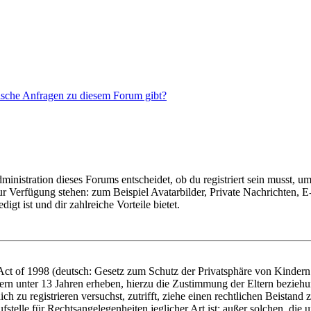
tische Anfragen zu diesem Forum gibt?
istration dieses Forums entscheidet, ob du registriert sein musst, um Be
zur Verfügung stehen: zum Beispiel Avatarbilder, Private Nachrichten, 
igt ist und dir zahlreiche Vorteile bietet.
t of 1998 (deutsch: Gesetz zum Schutz der Privatsphäre von Kindern i
ern unter 13 Jahren erheben, hierzu die Zustimmung der Eltern bezieh
dich zu registrieren versuchst, zutrifft, ziehe einen rechtlichen Beista
stelle für Rechtsangelegenheiten jeglicher Art ist; außer solchen, die