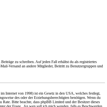
iträge zu schreiben. Auf jeden Fall erhältst du als registriertes
E-Mail-Versand an andere Mitglieder, Beitritt zu Benutzergruppen und
m Internet von 1998) ist ein Gesetz in den USA, welches festlegt,
ungsweise des oder der Erziehungsberechtigten benötigen. Wenn du
nd zu Rate. Bitte beachte, dass phpBB Limited und der Besitzer dieses
 unter der Frage „An wen soll ich mich wenden, falls es Beschwerden