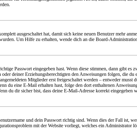
erden.
 komplett ausgeschaltet hat, damit sich keine neuen Benutzer mehr anm
 wurden. Um Hilfe zu erhalten, wende dich an die Board-Administratio
richtige Passwort eingegeben hast. Wenn diese stimmen, dann gibt es
ern oder deiner Erziehungsberechtigten den Anweisungen folgen, die du e
 angemeldeten Mitglieder erst freigeschaltet werden – entweder musst du
. Wenn du eine E-Mail erhalten hast, folge den dort enthaltenen Anweis
nn du dir sicher bist, dass deine E-Mail-Adresse korrekt eingegeben w
Benutzername und dein Passwort richtig sind. Wenn dies der Fall ist, w
igurationsproblem mit der Website vorliegt, welches ein Administrator l