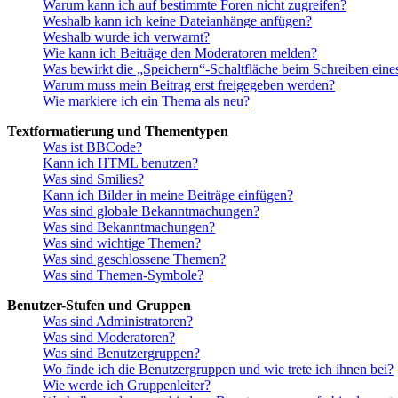
Warum kann ich auf bestimmte Foren nicht zugreifen?
Weshalb kann ich keine Dateianhänge anfügen?
Weshalb wurde ich verwarnt?
Wie kann ich Beiträge den Moderatoren melden?
Was bewirkt die „Speichern“-Schaltfläche beim Schreiben eine
Warum muss mein Beitrag erst freigegeben werden?
Wie markiere ich ein Thema als neu?
Textformatierung und Thementypen
Was ist BBCode?
Kann ich HTML benutzen?
Was sind Smilies?
Kann ich Bilder in meine Beiträge einfügen?
Was sind globale Bekanntmachungen?
Was sind Bekanntmachungen?
Was sind wichtige Themen?
Was sind geschlossene Themen?
Was sind Themen-Symbole?
Benutzer-Stufen und Gruppen
Was sind Administratoren?
Was sind Moderatoren?
Was sind Benutzergruppen?
Wo finde ich die Benutzergruppen und wie trete ich ihnen bei?
Wie werde ich Gruppenleiter?