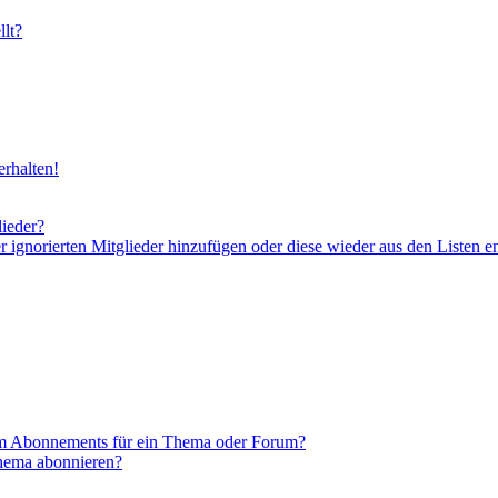
lt?
rhalten!
lieder?
er ignorierten Mitglieder hinzufügen oder diese wieder aus den Listen e
em Abonnements für ein Thema oder Forum?
Thema abonnieren?