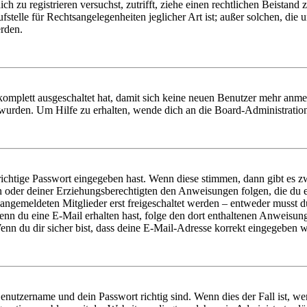
dich zu registrieren versuchst, zutrifft, ziehe einen rechtlichen Beista
stelle für Rechtsangelegenheiten jeglicher Art ist; außer solchen, die
erden.
 komplett ausgeschaltet hat, damit sich keine neuen Benutzer mehr anm
 wurden. Um Hilfe zu erhalten, wende dich an die Board-Administratio
richtige Passwort eingegeben hast. Wenn diese stimmen, dann gibt es
ern oder deiner Erziehungsberechtigten den Anweisungen folgen, die du e
 angemeldeten Mitglieder erst freigeschaltet werden – entweder musst du
. Wenn du eine E-Mail erhalten hast, folge den dort enthaltenen Anweis
nn du dir sicher bist, dass deine E-Mail-Adresse korrekt eingegeben w
Benutzername und dein Passwort richtig sind. Wenn dies der Fall ist, w