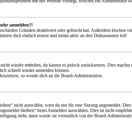
igurationsproblem mit der Website vorliegt, welches ein Administrator l
t mehr anmelden?!
rschieden Gründen deaktiviert oder gelöscht hat. Außerdem löschen vie
triere dich einfach erneut und nimm aktiv an den Diskussionen teil!
 nicht wieder mitteilen, du kannst es jedoch zurücksetzen. Dies machs
 dich schnell wieder anmelden können.
ückzusetzen, so wende dich an die Board-Administration.
en“ nicht auswählst, wirst du nur für eine Sitzung angemeldet. Dies
Angemeldet bleiben“ beim Anmelden auswählen. Dies ist nicht empfehle
Verfügung steht, dann wurde sie vermutlich von der Board-Administratio