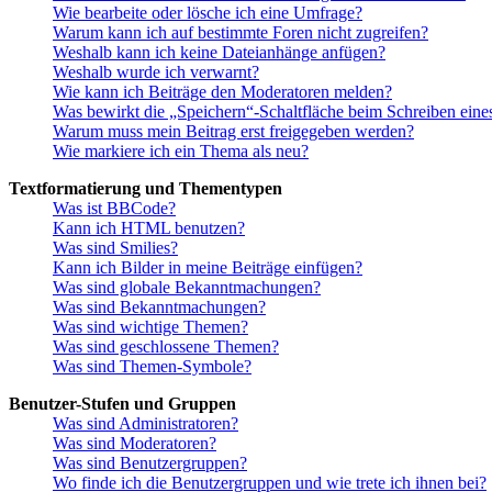
Wie bearbeite oder lösche ich eine Umfrage?
Warum kann ich auf bestimmte Foren nicht zugreifen?
Weshalb kann ich keine Dateianhänge anfügen?
Weshalb wurde ich verwarnt?
Wie kann ich Beiträge den Moderatoren melden?
Was bewirkt die „Speichern“-Schaltfläche beim Schreiben eine
Warum muss mein Beitrag erst freigegeben werden?
Wie markiere ich ein Thema als neu?
Textformatierung und Thementypen
Was ist BBCode?
Kann ich HTML benutzen?
Was sind Smilies?
Kann ich Bilder in meine Beiträge einfügen?
Was sind globale Bekanntmachungen?
Was sind Bekanntmachungen?
Was sind wichtige Themen?
Was sind geschlossene Themen?
Was sind Themen-Symbole?
Benutzer-Stufen und Gruppen
Was sind Administratoren?
Was sind Moderatoren?
Was sind Benutzergruppen?
Wo finde ich die Benutzergruppen und wie trete ich ihnen bei?