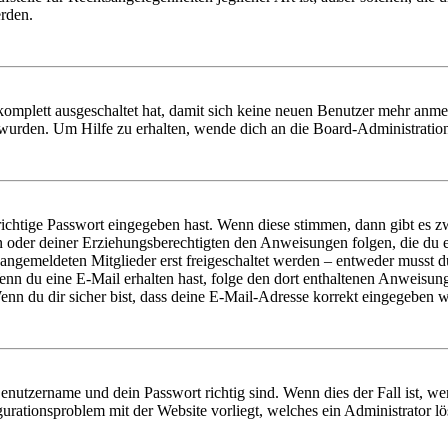
erden.
 komplett ausgeschaltet hat, damit sich keine neuen Benutzer mehr anm
 wurden. Um Hilfe zu erhalten, wende dich an die Board-Administratio
richtige Passwort eingegeben hast. Wenn diese stimmen, dann gibt es
ern oder deiner Erziehungsberechtigten den Anweisungen folgen, die du e
 angemeldeten Mitglieder erst freigeschaltet werden – entweder musst du
. Wenn du eine E-Mail erhalten hast, folge den dort enthaltenen Anweis
nn du dir sicher bist, dass deine E-Mail-Adresse korrekt eingegeben w
Benutzername und dein Passwort richtig sind. Wenn dies der Fall ist, w
igurationsproblem mit der Website vorliegt, welches ein Administrator l