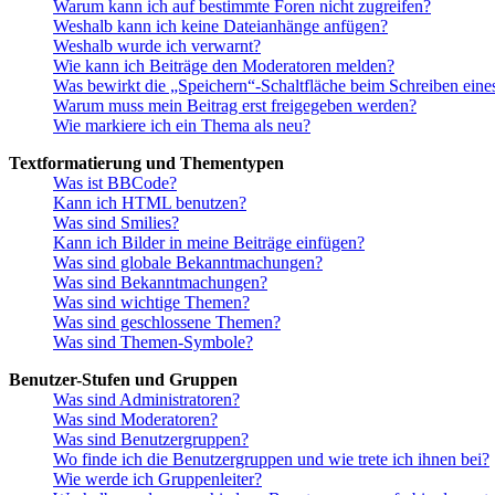
Warum kann ich auf bestimmte Foren nicht zugreifen?
Weshalb kann ich keine Dateianhänge anfügen?
Weshalb wurde ich verwarnt?
Wie kann ich Beiträge den Moderatoren melden?
Was bewirkt die „Speichern“-Schaltfläche beim Schreiben eine
Warum muss mein Beitrag erst freigegeben werden?
Wie markiere ich ein Thema als neu?
Textformatierung und Thementypen
Was ist BBCode?
Kann ich HTML benutzen?
Was sind Smilies?
Kann ich Bilder in meine Beiträge einfügen?
Was sind globale Bekanntmachungen?
Was sind Bekanntmachungen?
Was sind wichtige Themen?
Was sind geschlossene Themen?
Was sind Themen-Symbole?
Benutzer-Stufen und Gruppen
Was sind Administratoren?
Was sind Moderatoren?
Was sind Benutzergruppen?
Wo finde ich die Benutzergruppen und wie trete ich ihnen bei?
Wie werde ich Gruppenleiter?