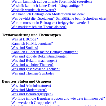
Warum kann ich auf bestimmte Foren nicht zugreifen?
Weshalb kann ich keine Dateianhänge anfügen?
Weshalb wurde ich verwarnt?
Wie kann ich Beiträge den Moderatoren melden?
Was bewirkt die „Speichern“-Schaltfläche beim Schreiben eine
Warum muss mein Beitrag erst freigegeben werden?
Wie markiere ich ein Thema als neu?
Textformatierung und Thementypen
Was ist BBCode?
Kann ich HTML benutzen?
Was sind Smilies?
Kann ich Bilder in meine Beiträge einfügen?
Was sind globale Bekanntmachungen?
Was sind Bekanntmachungen?
Was sind wichtige Themen?
Was sind geschlossene Themen?
Was sind Themen-Symbole?
Benutzer-Stufen und Gruppen
Was sind Administratoren?
Was sind Moderatoren?
Was sind Benutzergruppen?
Wo finde ich die Benutzergruppen und wie trete ich ihnen bei?
Wie werde ich Gruppenleiter?