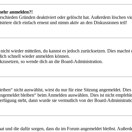
t mehr anmelden?!
rschieden Gründen deaktiviert oder gelöscht hat. Außerdem löschen vie
triere dich einfach erneut und nimm aktiv an den Diskussionen teil!
 nicht wieder mitteilen, du kannst es jedoch zurücksetzen. Dies machs
 dich schnell wieder anmelden können.
ückzusetzen, so wende dich an die Board-Administration.
en“ nicht auswählst, wirst du nur für eine Sitzung angemeldet. Dies
Angemeldet bleiben“ beim Anmelden auswählen. Dies ist nicht empfehle
Verfügung steht, dann wurde sie vermutlich von der Board-Administratio
 hat und die dafür sorgen, dass du im Forum angemeldet bleibst. Außer