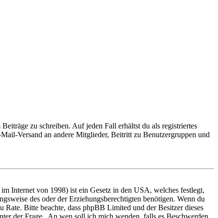
iträge zu schreiben. Auf jeden Fall erhältst du als registriertes
E-Mail-Versand an andere Mitglieder, Beitritt zu Benutzergruppen und
m Internet von 1998) ist ein Gesetz in den USA, welches festlegt,
ungsweise des oder der Erziehungsberechtigten benötigen. Wenn du
nd zu Rate. Bitte beachte, dass phpBB Limited und der Besitzer dieses
 unter der Frage „An wen soll ich mich wenden, falls es Beschwerden