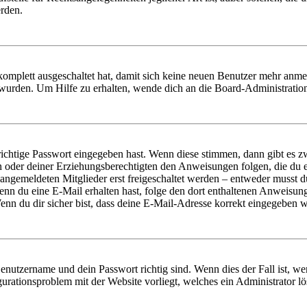
erden.
 komplett ausgeschaltet hat, damit sich keine neuen Benutzer mehr anm
 wurden. Um Hilfe zu erhalten, wende dich an die Board-Administratio
richtige Passwort eingegeben hast. Wenn diese stimmen, dann gibt es
ern oder deiner Erziehungsberechtigten den Anweisungen folgen, die du e
 angemeldeten Mitglieder erst freigeschaltet werden – entweder musst du
. Wenn du eine E-Mail erhalten hast, folge den dort enthaltenen Anweis
nn du dir sicher bist, dass deine E-Mail-Adresse korrekt eingegeben w
Benutzername und dein Passwort richtig sind. Wenn dies der Fall ist, w
igurationsproblem mit der Website vorliegt, welches ein Administrator l