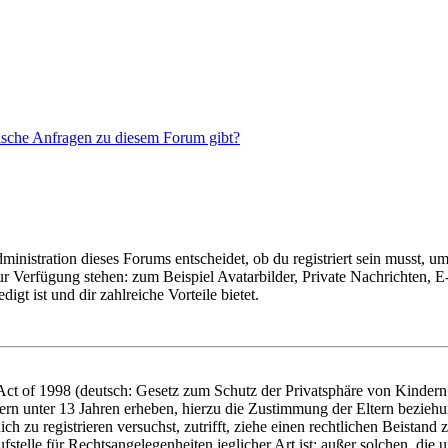
tische Anfragen zu diesem Forum gibt?
istration dieses Forums entscheidet, ob du registriert sein musst, um Be
zur Verfügung stehen: zum Beispiel Avatarbilder, Private Nachrichten, 
igt ist und dir zahlreiche Vorteile bietet.
t of 1998 (deutsch: Gesetz zum Schutz der Privatsphäre von Kindern i
ern unter 13 Jahren erheben, hierzu die Zustimmung der Eltern bezieh
dich zu registrieren versuchst, zutrifft, ziehe einen rechtlichen Beista
stelle für Rechtsangelegenheiten jeglicher Art ist; außer solchen, die