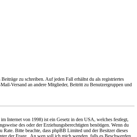
iträge zu schreiben. Auf jeden Fall erhältst du als registriertes
E-Mail-Versand an andere Mitglieder, Beitritt zu Benutzergruppen und
m Internet von 1998) ist ein Gesetz in den USA, welches festlegt,
ungsweise des oder der Erziehungsberechtigten benötigen. Wenn du
nd zu Rate. Bitte beachte, dass phpBB Limited und der Besitzer dieses
 unter der Frage „An wen soll ich mich wenden, falls es Beschwerden