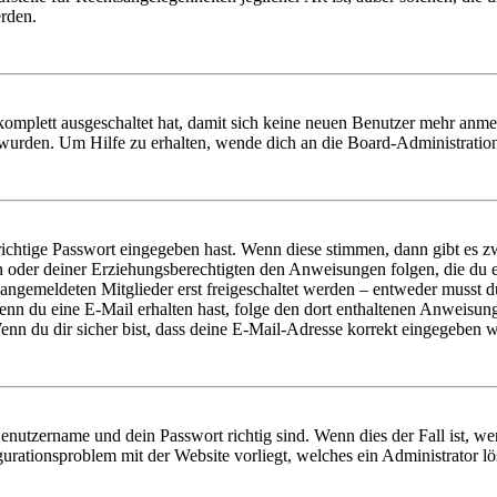
erden.
 komplett ausgeschaltet hat, damit sich keine neuen Benutzer mehr anm
 wurden. Um Hilfe zu erhalten, wende dich an die Board-Administratio
richtige Passwort eingegeben hast. Wenn diese stimmen, dann gibt es
ern oder deiner Erziehungsberechtigten den Anweisungen folgen, die du e
 angemeldeten Mitglieder erst freigeschaltet werden – entweder musst du
. Wenn du eine E-Mail erhalten hast, folge den dort enthaltenen Anweis
nn du dir sicher bist, dass deine E-Mail-Adresse korrekt eingegeben w
Benutzername und dein Passwort richtig sind. Wenn dies der Fall ist, w
igurationsproblem mit der Website vorliegt, welches ein Administrator l