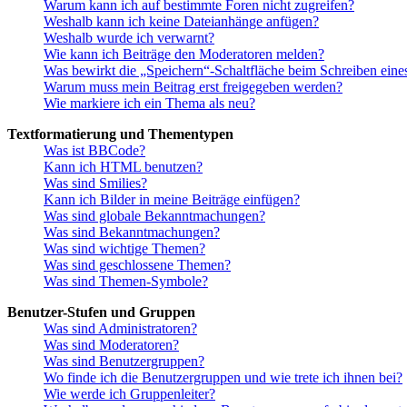
Warum kann ich auf bestimmte Foren nicht zugreifen?
Weshalb kann ich keine Dateianhänge anfügen?
Weshalb wurde ich verwarnt?
Wie kann ich Beiträge den Moderatoren melden?
Was bewirkt die „Speichern“-Schaltfläche beim Schreiben eine
Warum muss mein Beitrag erst freigegeben werden?
Wie markiere ich ein Thema als neu?
Textformatierung und Thementypen
Was ist BBCode?
Kann ich HTML benutzen?
Was sind Smilies?
Kann ich Bilder in meine Beiträge einfügen?
Was sind globale Bekanntmachungen?
Was sind Bekanntmachungen?
Was sind wichtige Themen?
Was sind geschlossene Themen?
Was sind Themen-Symbole?
Benutzer-Stufen und Gruppen
Was sind Administratoren?
Was sind Moderatoren?
Was sind Benutzergruppen?
Wo finde ich die Benutzergruppen und wie trete ich ihnen bei?
Wie werde ich Gruppenleiter?