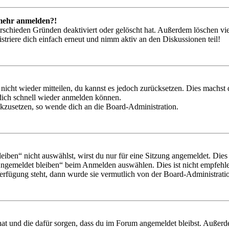
t mehr anmelden?!
rschieden Gründen deaktiviert oder gelöscht hat. Außerdem löschen vie
triere dich einfach erneut und nimm aktiv an den Diskussionen teil!
 nicht wieder mitteilen, du kannst es jedoch zurücksetzen. Dies machs
 dich schnell wieder anmelden können.
ückzusetzen, so wende dich an die Board-Administration.
en“ nicht auswählst, wirst du nur für eine Sitzung angemeldet. Dies
Angemeldet bleiben“ beim Anmelden auswählen. Dies ist nicht empfehle
Verfügung steht, dann wurde sie vermutlich von der Board-Administratio
 hat und die dafür sorgen, dass du im Forum angemeldet bleibst. Außer