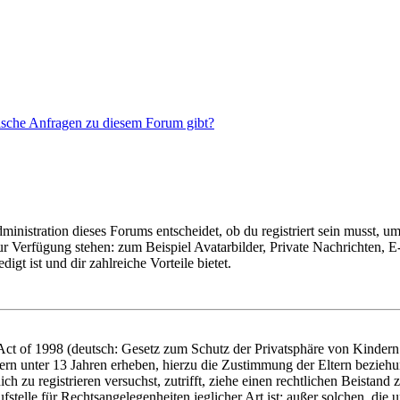
tische Anfragen zu diesem Forum gibt?
istration dieses Forums entscheidet, ob du registriert sein musst, um Be
zur Verfügung stehen: zum Beispiel Avatarbilder, Private Nachrichten, 
igt ist und dir zahlreiche Vorteile bietet.
t of 1998 (deutsch: Gesetz zum Schutz der Privatsphäre von Kindern i
ern unter 13 Jahren erheben, hierzu die Zustimmung der Eltern bezieh
dich zu registrieren versuchst, zutrifft, ziehe einen rechtlichen Beista
stelle für Rechtsangelegenheiten jeglicher Art ist; außer solchen, die