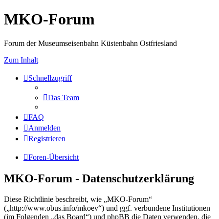
MKO-Forum
Forum der Museumseisenbahn Küstenbahn Ostfriesland
Zum Inhalt
Schnellzugriff
Das Team
FAQ
Anmelden
Registrieren
Foren-Übersicht
MKO-Forum - Datenschutzerklärung
Diese Richtlinie beschreibt, wie „MKO-Forum“
(„http://www.obus.info/mkoev“) und ggf. verbundene Institutionen
(im Folgenden „das Board“) und phpBB die Daten verwenden, die