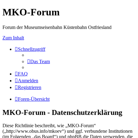
MKO-Forum
Forum der Museumseisenbahn Küstenbahn Ostfriesland
Zum Inhalt
Schnellzugriff
Das Team
FAQ
Anmelden
Registrieren
Foren-Übersicht
MKO-Forum - Datenschutzerklärung
Diese Richtlinie beschreibt, wie „MKO-Forum“
(„http://www.obus.info/mkoev“) und ggf. verbundene Institutionen
(im Folgenden „das Board“) und phpBB die Daten verwenden, die