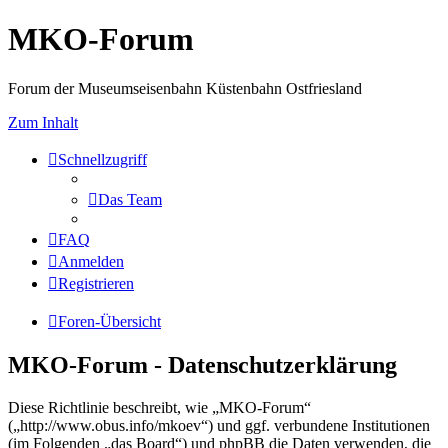
MKO-Forum
Forum der Museumseisenbahn Küstenbahn Ostfriesland
Zum Inhalt
Schnellzugriff
Das Team
FAQ
Anmelden
Registrieren
Foren-Übersicht
MKO-Forum - Datenschutzerklärung
Diese Richtlinie beschreibt, wie „MKO-Forum“
(„http://www.obus.info/mkoev“) und ggf. verbundene Institutionen
(im Folgenden „das Board“) und phpBB die Daten verwenden, die