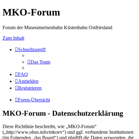
MKO-Forum
Forum der Museumseisenbahn Küstenbahn Ostfriesland
Zum Inhalt
Schnellzugriff
Das Team
FAQ
Anmelden
Registrieren
Foren-Übersicht
MKO-Forum - Datenschutzerklärung
Diese Richtlinie beschreibt, wie „MKO-Forum“
(„http://www.obus.info/mkoev“) und ggf. verbundene Institutionen
(im Folgenden „das Board“) und phpBB die Daten verwenden, die