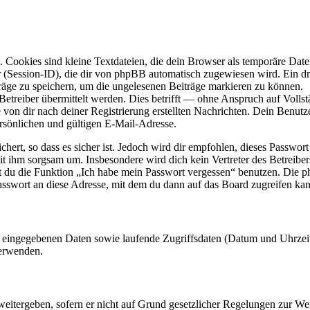
Cookies sind kleine Textdateien, die dein Browser als temporäre Datei
ssion-ID), die dir von phpBB automatisch zugewiesen wird. Ein dritt
räge zu speichern, um die ungelesenen Beiträge markieren zu können.
reiber übermittelt werden. Dies betrifft — ohne Anspruch auf Vollstän
 von dir nach deiner Registrierung erstellten Nachrichten. Dein Benu
sönlichen und gültigen E-Mail-Adresse.
ert, so dass es sicher ist. Jedoch wird dir empfohlen, dieses Passwor
it ihm sorgsam um. Insbesondere wird dich kein Vertreter des Betreibe
nst du die Funktion „Ich habe mein Passwort vergessen“ benutzen. Di
asswort an diese Adresse, mit dem du dann auf das Board zugreifen kan
ng eingegebenen Daten sowie laufende Zugriffsdaten (Datum und Uhrze
verwenden.
eitergeben, sofern er nicht auf Grund gesetzlicher Regelungen zur Wei