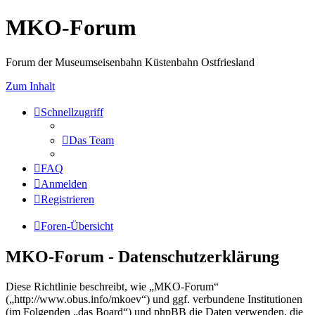
MKO-Forum
Forum der Museumseisenbahn Küstenbahn Ostfriesland
Zum Inhalt
Schnellzugriff
Das Team
FAQ
Anmelden
Registrieren
Foren-Übersicht
MKO-Forum - Datenschutzerklärung
Diese Richtlinie beschreibt, wie „MKO-Forum“
(„http://www.obus.info/mkoev“) und ggf. verbundene Institutionen
(im Folgenden „das Board“) und phpBB die Daten verwenden, die