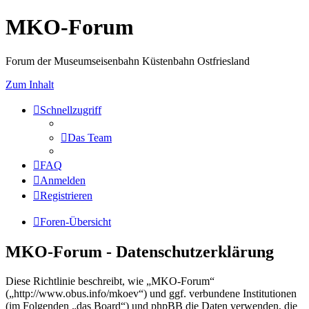
MKO-Forum
Forum der Museumseisenbahn Küstenbahn Ostfriesland
Zum Inhalt
Schnellzugriff
Das Team
FAQ
Anmelden
Registrieren
Foren-Übersicht
MKO-Forum - Datenschutzerklärung
Diese Richtlinie beschreibt, wie „MKO-Forum“
(„http://www.obus.info/mkoev“) und ggf. verbundene Institutionen
(im Folgenden „das Board“) und phpBB die Daten verwenden, die