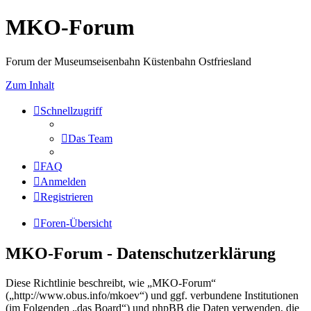
MKO-Forum
Forum der Museumseisenbahn Küstenbahn Ostfriesland
Zum Inhalt
Schnellzugriff
Das Team
FAQ
Anmelden
Registrieren
Foren-Übersicht
MKO-Forum - Datenschutzerklärung
Diese Richtlinie beschreibt, wie „MKO-Forum“
(„http://www.obus.info/mkoev“) und ggf. verbundene Institutionen
(im Folgenden „das Board“) und phpBB die Daten verwenden, die