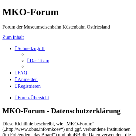
MKO-Forum
Forum der Museumseisenbahn Küstenbahn Ostfriesland
Zum Inhalt
Schnellzugriff
Das Team
FAQ
Anmelden
Registrieren
Foren-Übersicht
MKO-Forum - Datenschutzerklärung
Diese Richtlinie beschreibt, wie „MKO-Forum“
(„http://www.obus.info/mkoev“) und ggf. verbundene Institutionen
(im Folgenden „das Board“) und phpBB die Daten verwenden, die