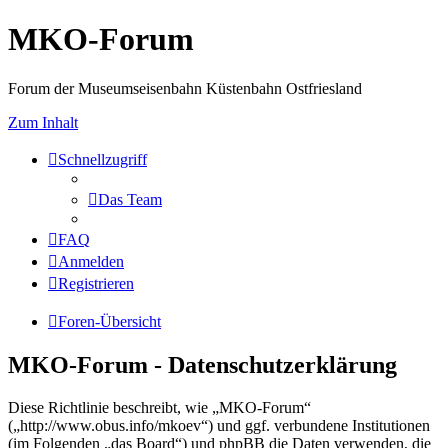
MKO-Forum
Forum der Museumseisenbahn Küstenbahn Ostfriesland
Zum Inhalt
Schnellzugriff
Das Team
FAQ
Anmelden
Registrieren
Foren-Übersicht
MKO-Forum - Datenschutzerklärung
Diese Richtlinie beschreibt, wie „MKO-Forum“
(„http://www.obus.info/mkoev“) und ggf. verbundene Institutionen
(im Folgenden „das Board“) und phpBB die Daten verwenden, die