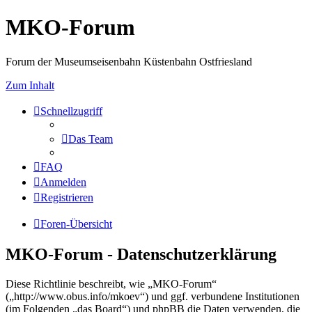
MKO-Forum
Forum der Museumseisenbahn Küstenbahn Ostfriesland
Zum Inhalt
Schnellzugriff
Das Team
FAQ
Anmelden
Registrieren
Foren-Übersicht
MKO-Forum - Datenschutzerklärung
Diese Richtlinie beschreibt, wie „MKO-Forum“
(„http://www.obus.info/mkoev“) und ggf. verbundene Institutionen
(im Folgenden „das Board“) und phpBB die Daten verwenden, die