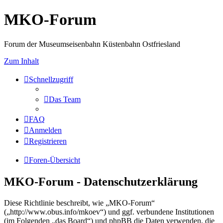
MKO-Forum
Forum der Museumseisenbahn Küstenbahn Ostfriesland
Zum Inhalt
Schnellzugriff
Das Team
FAQ
Anmelden
Registrieren
Foren-Übersicht
MKO-Forum - Datenschutzerklärung
Diese Richtlinie beschreibt, wie „MKO-Forum“
(„http://www.obus.info/mkoev“) und ggf. verbundene Institutionen
(im Folgenden „das Board“) und phpBB die Daten verwenden, die