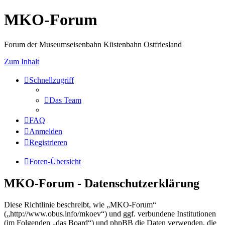
MKO-Forum
Forum der Museumseisenbahn Küstenbahn Ostfriesland
Zum Inhalt
Schnellzugriff
Das Team
FAQ
Anmelden
Registrieren
Foren-Übersicht
MKO-Forum - Datenschutzerklärung
Diese Richtlinie beschreibt, wie „MKO-Forum“
(„http://www.obus.info/mkoev“) und ggf. verbundene Institutionen
(im Folgenden „das Board“) und phpBB die Daten verwenden, die