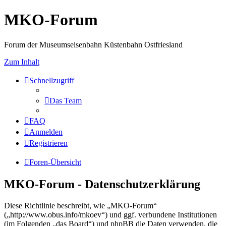
MKO-Forum
Forum der Museumseisenbahn Küstenbahn Ostfriesland
Zum Inhalt
Schnellzugriff
Das Team
FAQ
Anmelden
Registrieren
Foren-Übersicht
MKO-Forum - Datenschutzerklärung
Diese Richtlinie beschreibt, wie „MKO-Forum“
(„http://www.obus.info/mkoev“) und ggf. verbundene Institutionen
(im Folgenden „das Board“) und phpBB die Daten verwenden, die