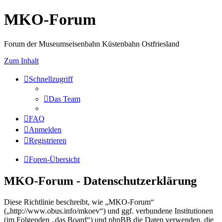
MKO-Forum
Forum der Museumseisenbahn Küstenbahn Ostfriesland
Zum Inhalt
Schnellzugriff
Das Team
FAQ
Anmelden
Registrieren
Foren-Übersicht
MKO-Forum - Datenschutzerklärung
Diese Richtlinie beschreibt, wie „MKO-Forum“
(„http://www.obus.info/mkoev“) und ggf. verbundene Institutionen
(im Folgenden „das Board“) und phpBB die Daten verwenden, die