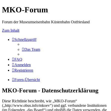
MKO-Forum
Forum der Museumseisenbahn Küstenbahn Ostfriesland
Zum Inhalt
Schnellzugriff
Das Team
FAQ
Anmelden
Registrieren
Foren-Übersicht
MKO-Forum - Datenschutzerklärung
Diese Richtlinie beschreibt, wie „MKO-Forum“
(„http://www.obus.info/mkoev“) und ggf. verbundene Institutionen
(im Folgenden „das Board“) und phpBB die Daten verwenden, die