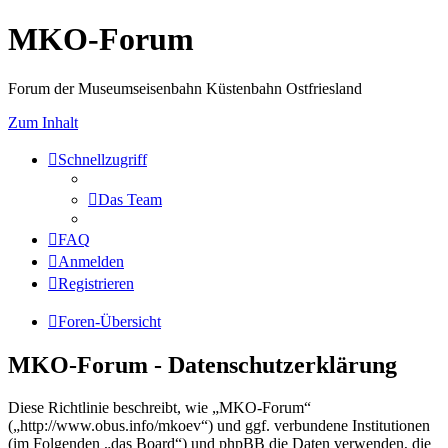
MKO-Forum
Forum der Museumseisenbahn Küstenbahn Ostfriesland
Zum Inhalt
Schnellzugriff
Das Team
FAQ
Anmelden
Registrieren
Foren-Übersicht
MKO-Forum - Datenschutzerklärung
Diese Richtlinie beschreibt, wie „MKO-Forum“
(„http://www.obus.info/mkoev“) und ggf. verbundene Institutionen
(im Folgenden „das Board“) und phpBB die Daten verwenden, die