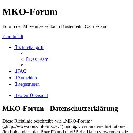
MKO-Forum
Forum der Museumseisenbahn Küstenbahn Ostfriesland
Zum Inhalt
Schnellzugriff
Das Team
FAQ
Anmelden
Registrieren
Foren-Übersicht
MKO-Forum - Datenschutzerklärung
Diese Richtlinie beschreibt, wie „MKO-Forum“
(„http://www.obus.info/mkoev“) und ggf. verbundene Institutionen
(im Folgenden „das Board“) und phpBB die Daten verwenden, die