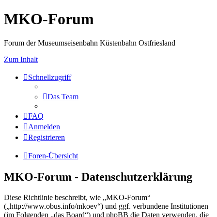
MKO-Forum
Forum der Museumseisenbahn Küstenbahn Ostfriesland
Zum Inhalt
Schnellzugriff
Das Team
FAQ
Anmelden
Registrieren
Foren-Übersicht
MKO-Forum - Datenschutzerklärung
Diese Richtlinie beschreibt, wie „MKO-Forum“
(„http://www.obus.info/mkoev“) und ggf. verbundene Institutionen
(im Folgenden „das Board“) und phpBB die Daten verwenden, die