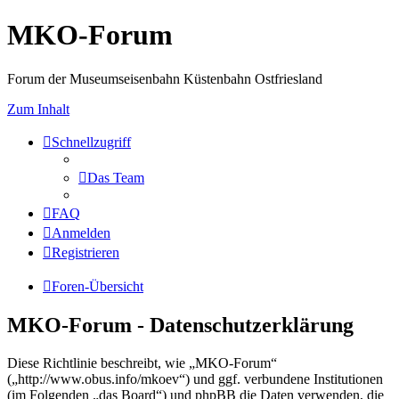
MKO-Forum
Forum der Museumseisenbahn Küstenbahn Ostfriesland
Zum Inhalt
Schnellzugriff
Das Team
FAQ
Anmelden
Registrieren
Foren-Übersicht
MKO-Forum - Datenschutzerklärung
Diese Richtlinie beschreibt, wie „MKO-Forum“
(„http://www.obus.info/mkoev“) und ggf. verbundene Institutionen
(im Folgenden „das Board“) und phpBB die Daten verwenden, die