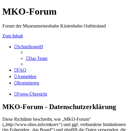
MKO-Forum
Forum der Museumseisenbahn Küstenbahn Ostfriesland
Zum Inhalt
Schnellzugriff
Das Team
FAQ
Anmelden
Registrieren
Foren-Übersicht
MKO-Forum - Datenschutzerklärung
Diese Richtlinie beschreibt, wie „MKO-Forum“
(„http://www.obus.info/mkoev“) und ggf. verbundene Institutionen
(im Folgenden „das Board“) und phpBB die Daten verwenden, die