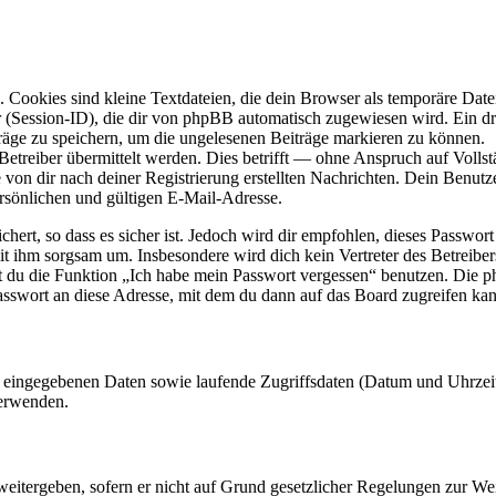
Cookies sind kleine Textdateien, die dein Browser als temporäre Datei
ssion-ID), die dir von phpBB automatisch zugewiesen wird. Ein dritt
räge zu speichern, um die ungelesenen Beiträge markieren zu können.
reiber übermittelt werden. Dies betrifft — ohne Anspruch auf Vollstän
 von dir nach deiner Registrierung erstellten Nachrichten. Dein Benu
sönlichen und gültigen E-Mail-Adresse.
ert, so dass es sicher ist. Jedoch wird dir empfohlen, dieses Passwor
it ihm sorgsam um. Insbesondere wird dich kein Vertreter des Betreibe
nst du die Funktion „Ich habe mein Passwort vergessen“ benutzen. Di
asswort an diese Adresse, mit dem du dann auf das Board zugreifen kan
ng eingegebenen Daten sowie laufende Zugriffsdaten (Datum und Uhrze
verwenden.
eitergeben, sofern er nicht auf Grund gesetzlicher Regelungen zur Wei