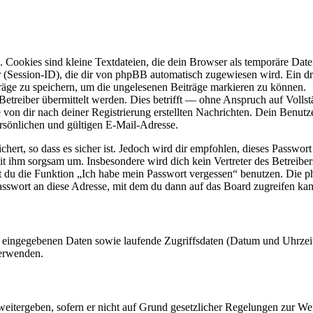
Cookies sind kleine Textdateien, die dein Browser als temporäre Datei
ssion-ID), die dir von phpBB automatisch zugewiesen wird. Ein dritt
räge zu speichern, um die ungelesenen Beiträge markieren zu können.
reiber übermittelt werden. Dies betrifft — ohne Anspruch auf Vollstän
 von dir nach deiner Registrierung erstellten Nachrichten. Dein Benu
sönlichen und gültigen E-Mail-Adresse.
ert, so dass es sicher ist. Jedoch wird dir empfohlen, dieses Passwor
it ihm sorgsam um. Insbesondere wird dich kein Vertreter des Betreibe
nst du die Funktion „Ich habe mein Passwort vergessen“ benutzen. Di
asswort an diese Adresse, mit dem du dann auf das Board zugreifen kan
ng eingegebenen Daten sowie laufende Zugriffsdaten (Datum und Uhrze
verwenden.
eitergeben, sofern er nicht auf Grund gesetzlicher Regelungen zur Wei