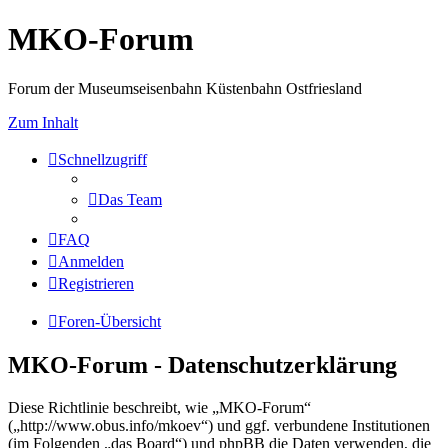
MKO-Forum
Forum der Museumseisenbahn Küstenbahn Ostfriesland
Zum Inhalt
Schnellzugriff
Das Team
FAQ
Anmelden
Registrieren
Foren-Übersicht
MKO-Forum - Datenschutzerklärung
Diese Richtlinie beschreibt, wie „MKO-Forum“
(„http://www.obus.info/mkoev“) und ggf. verbundene Institutionen
(im Folgenden „das Board“) und phpBB die Daten verwenden, die