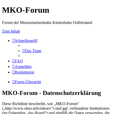
MKO-Forum
Forum der Museumseisenbahn Küstenbahn Ostfriesland
Zum Inhalt
Schnellzugriff
Das Team
FAQ
Anmelden
Registrieren
Foren-Übersicht
MKO-Forum - Datenschutzerklärung
Diese Richtlinie beschreibt, wie „MKO-Forum“
(„http://www.obus.info/mkoev“) und ggf. verbundene Institutionen
(im Folgenden „das Board“) und phpBB die Daten verwenden, die