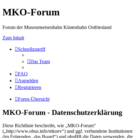
MKO-Forum
Forum der Museumseisenbahn Küstenbahn Ostfriesland
Zum Inhalt
Schnellzugriff
Das Team
FAQ
Anmelden
Registrieren
Foren-Übersicht
MKO-Forum - Datenschutzerklärung
Diese Richtlinie beschreibt, wie „MKO-Forum“
(„http://www.obus.info/mkoev“) und ggf. verbundene Institutionen
(im Folgenden „das Board“) und phpBB die Daten verwenden, die