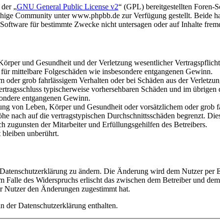
 der „
GNU General Public License v2
“ (GPL) bereitgestellten Foren
hige Community unter www.phpbb.de zur Verfügung gestellt. Beide hab
oftware für bestimmte Zwecke nicht untersagen oder auf Inhalte frem
rper und Gesundheit und der Verletzung wesentlicher Vertragspflichten
ch für mittelbare Folgeschäden wie insbesondere entgangenen Gewinn.
em oder grob fahrlässigem Verhalten oder bei Schäden aus der Verletz
i Vertragsschluss typischerweise vorhersehbaren Schäden und im übrigen
besondere entgangenen Gewinn.
ng von Leben, Körper und Gesundheit oder vorsätzlichem oder grob fah
e nach auf die vertragstypischen Durchschnittsschäden begrenzt. Dies
h zugunsten der Mitarbeiter und Erfüllungsgehilfen des Betreibers.
bleiben unberührt.
e Datenschutzerklärung zu ändern. Die Änderung wird dem Nutzer per E-
m Falle des Widerspruchs erlischt das zwischen dem Betreiber und dem 
er Nutzer den Änderungen zugestimmt hat.
n der Datenschutzerklärung enthalten.