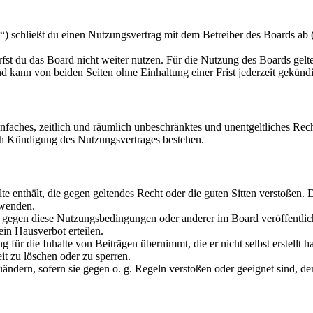
schließt du einen Nutzungsvertrag mit dem Betreiber des Boards ab (i
fst du das Board nicht weiter nutzen. Für die Nutzung des Boards gelten
 kann von beiden Seiten ohne Einhaltung einer Frist jederzeit gekünd
 einfaches, zeitlich und räumlich unbeschränktes und unentgeltliches R
ch Kündigung des Nutzungsvertrages bestehen.
alte enthält, die gegen geltendes Recht oder die guten Sitten verstoßen. 
rwenden.
n gegen diese Nutzungsbedingungen oder anderer im Board veröffentli
in Hausverbot erteilen.
für die Inhalte von Beiträgen übernimmt, die er nicht selbst erstellt 
it zu löschen oder zu sperren.
uändern, sofern sie gegen o. g. Regeln verstoßen oder geeignet sind, 