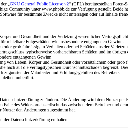
 der „
GNU General Public License v2
“ (GPL) bereitgestellten Foren
hige Community unter www.phpbb.de zur Verfügung gestellt. Beide hab
oftware für bestimmte Zwecke nicht untersagen oder auf Inhalte frem
rper und Gesundheit und der Verletzung wesentlicher Vertragspflichten
ch für mittelbare Folgeschäden wie insbesondere entgangenen Gewinn.
em oder grob fahrlässigem Verhalten oder bei Schäden aus der Verletz
i Vertragsschluss typischerweise vorhersehbaren Schäden und im übrigen
besondere entgangenen Gewinn.
ng von Leben, Körper und Gesundheit oder vorsätzlichem oder grob fah
e nach auf die vertragstypischen Durchschnittsschäden begrenzt. Dies
h zugunsten der Mitarbeiter und Erfüllungsgehilfen des Betreibers.
bleiben unberührt.
e Datenschutzerklärung zu ändern. Die Änderung wird dem Nutzer per E-
m Falle des Widerspruchs erlischt das zwischen dem Betreiber und dem 
er Nutzer den Änderungen zugestimmt hat.
n der Datenschutzerklärung enthalten.