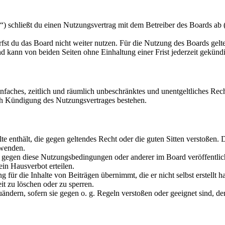
schließt du einen Nutzungsvertrag mit dem Betreiber des Boards ab (i
fst du das Board nicht weiter nutzen. Für die Nutzung des Boards gelten
 kann von beiden Seiten ohne Einhaltung einer Frist jederzeit gekünd
 einfaches, zeitlich und räumlich unbeschränktes und unentgeltliches R
ch Kündigung des Nutzungsvertrages bestehen.
alte enthält, die gegen geltendes Recht oder die guten Sitten verstoßen. 
rwenden.
n gegen diese Nutzungsbedingungen oder anderer im Board veröffentli
in Hausverbot erteilen.
für die Inhalte von Beiträgen übernimmt, die er nicht selbst erstellt 
it zu löschen oder zu sperren.
uändern, sofern sie gegen o. g. Regeln verstoßen oder geeignet sind, 