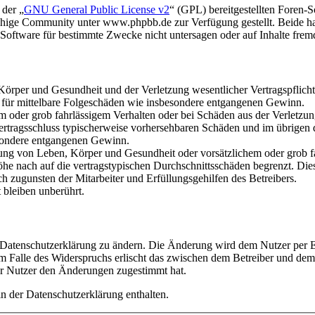
 der „
GNU General Public License v2
“ (GPL) bereitgestellten Foren
hige Community unter www.phpbb.de zur Verfügung gestellt. Beide hab
oftware für bestimmte Zwecke nicht untersagen oder auf Inhalte frem
rper und Gesundheit und der Verletzung wesentlicher Vertragspflichten
ch für mittelbare Folgeschäden wie insbesondere entgangenen Gewinn.
em oder grob fahrlässigem Verhalten oder bei Schäden aus der Verletz
i Vertragsschluss typischerweise vorhersehbaren Schäden und im übrigen
besondere entgangenen Gewinn.
ng von Leben, Körper und Gesundheit oder vorsätzlichem oder grob fah
e nach auf die vertragstypischen Durchschnittsschäden begrenzt. Dies
h zugunsten der Mitarbeiter und Erfüllungsgehilfen des Betreibers.
bleiben unberührt.
e Datenschutzerklärung zu ändern. Die Änderung wird dem Nutzer per E-
m Falle des Widerspruchs erlischt das zwischen dem Betreiber und dem 
er Nutzer den Änderungen zugestimmt hat.
n der Datenschutzerklärung enthalten.