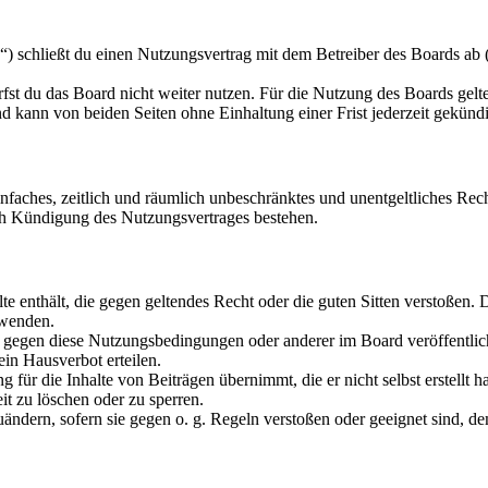
schließt du einen Nutzungsvertrag mit dem Betreiber des Boards ab (i
fst du das Board nicht weiter nutzen. Für die Nutzung des Boards gelten
 kann von beiden Seiten ohne Einhaltung einer Frist jederzeit gekünd
 einfaches, zeitlich und räumlich unbeschränktes und unentgeltliches R
ch Kündigung des Nutzungsvertrages bestehen.
alte enthält, die gegen geltendes Recht oder die guten Sitten verstoßen. 
rwenden.
n gegen diese Nutzungsbedingungen oder anderer im Board veröffentli
in Hausverbot erteilen.
für die Inhalte von Beiträgen übernimmt, die er nicht selbst erstellt 
it zu löschen oder zu sperren.
uändern, sofern sie gegen o. g. Regeln verstoßen oder geeignet sind, 