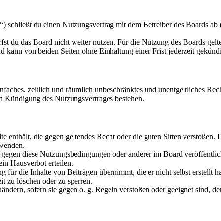
schließt du einen Nutzungsvertrag mit dem Betreiber des Boards ab (i
fst du das Board nicht weiter nutzen. Für die Nutzung des Boards gelten
 kann von beiden Seiten ohne Einhaltung einer Frist jederzeit gekünd
 einfaches, zeitlich und räumlich unbeschränktes und unentgeltliches R
ch Kündigung des Nutzungsvertrages bestehen.
alte enthält, die gegen geltendes Recht oder die guten Sitten verstoßen. 
rwenden.
n gegen diese Nutzungsbedingungen oder anderer im Board veröffentli
in Hausverbot erteilen.
für die Inhalte von Beiträgen übernimmt, die er nicht selbst erstellt 
it zu löschen oder zu sperren.
uändern, sofern sie gegen o. g. Regeln verstoßen oder geeignet sind, 