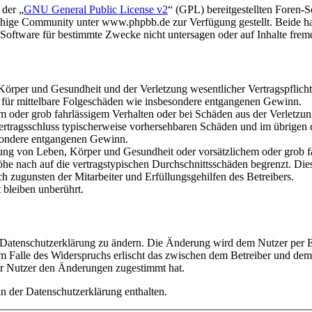
 der „
GNU General Public License v2
“ (GPL) bereitgestellten Foren
hige Community unter www.phpbb.de zur Verfügung gestellt. Beide hab
oftware für bestimmte Zwecke nicht untersagen oder auf Inhalte frem
rper und Gesundheit und der Verletzung wesentlicher Vertragspflichten
ch für mittelbare Folgeschäden wie insbesondere entgangenen Gewinn.
em oder grob fahrlässigem Verhalten oder bei Schäden aus der Verletz
i Vertragsschluss typischerweise vorhersehbaren Schäden und im übrigen
besondere entgangenen Gewinn.
ng von Leben, Körper und Gesundheit oder vorsätzlichem oder grob fah
e nach auf die vertragstypischen Durchschnittsschäden begrenzt. Dies
h zugunsten der Mitarbeiter und Erfüllungsgehilfen des Betreibers.
bleiben unberührt.
e Datenschutzerklärung zu ändern. Die Änderung wird dem Nutzer per E-
m Falle des Widerspruchs erlischt das zwischen dem Betreiber und dem 
er Nutzer den Änderungen zugestimmt hat.
n der Datenschutzerklärung enthalten.