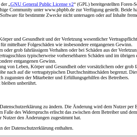
 der „
GNU General Public License v2
“ (GPL) bereitgestellten Foren
hige Community unter www.phpbb.de zur Verfügung gestellt. Beide hab
oftware für bestimmte Zwecke nicht untersagen oder auf Inhalte frem
rper und Gesundheit und der Verletzung wesentlicher Vertragspflichten
ch für mittelbare Folgeschäden wie insbesondere entgangenen Gewinn.
em oder grob fahrlässigem Verhalten oder bei Schäden aus der Verletz
i Vertragsschluss typischerweise vorhersehbaren Schäden und im übrigen
besondere entgangenen Gewinn.
ng von Leben, Körper und Gesundheit oder vorsätzlichem oder grob fah
e nach auf die vertragstypischen Durchschnittsschäden begrenzt. Dies
h zugunsten der Mitarbeiter und Erfüllungsgehilfen des Betreibers.
bleiben unberührt.
e Datenschutzerklärung zu ändern. Die Änderung wird dem Nutzer per E-
m Falle des Widerspruchs erlischt das zwischen dem Betreiber und dem 
er Nutzer den Änderungen zugestimmt hat.
n der Datenschutzerklärung enthalten.