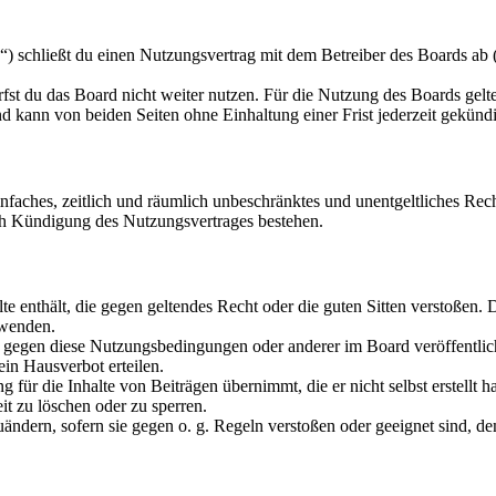
schließt du einen Nutzungsvertrag mit dem Betreiber des Boards ab (i
fst du das Board nicht weiter nutzen. Für die Nutzung des Boards gelten
 kann von beiden Seiten ohne Einhaltung einer Frist jederzeit gekünd
 einfaches, zeitlich und räumlich unbeschränktes und unentgeltliches R
ch Kündigung des Nutzungsvertrages bestehen.
alte enthält, die gegen geltendes Recht oder die guten Sitten verstoßen. 
rwenden.
n gegen diese Nutzungsbedingungen oder anderer im Board veröffentli
in Hausverbot erteilen.
für die Inhalte von Beiträgen übernimmt, die er nicht selbst erstellt 
it zu löschen oder zu sperren.
uändern, sofern sie gegen o. g. Regeln verstoßen oder geeignet sind, 