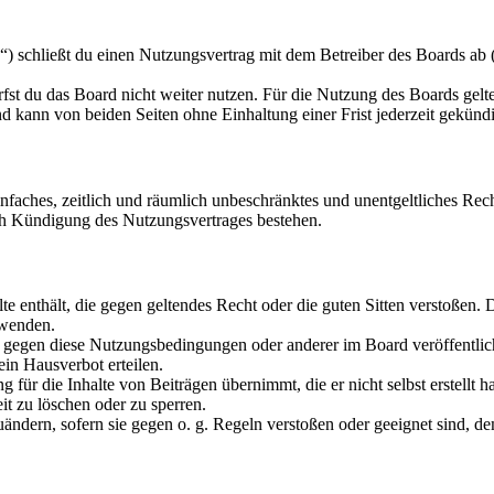
schließt du einen Nutzungsvertrag mit dem Betreiber des Boards ab (i
fst du das Board nicht weiter nutzen. Für die Nutzung des Boards gelten
 kann von beiden Seiten ohne Einhaltung einer Frist jederzeit gekünd
 einfaches, zeitlich und räumlich unbeschränktes und unentgeltliches R
ch Kündigung des Nutzungsvertrages bestehen.
alte enthält, die gegen geltendes Recht oder die guten Sitten verstoßen. 
rwenden.
n gegen diese Nutzungsbedingungen oder anderer im Board veröffentli
in Hausverbot erteilen.
für die Inhalte von Beiträgen übernimmt, die er nicht selbst erstellt 
it zu löschen oder zu sperren.
uändern, sofern sie gegen o. g. Regeln verstoßen oder geeignet sind, 