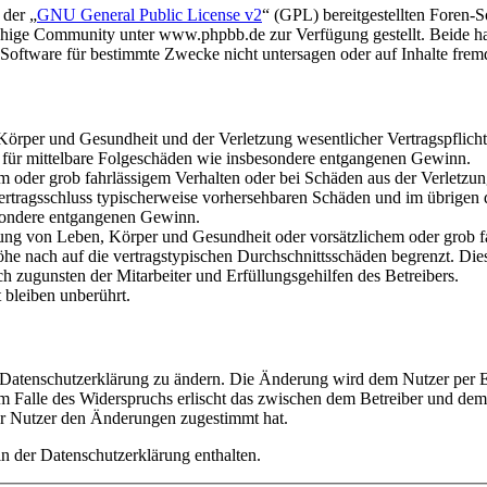
 der „
GNU General Public License v2
“ (GPL) bereitgestellten Foren
hige Community unter www.phpbb.de zur Verfügung gestellt. Beide hab
oftware für bestimmte Zwecke nicht untersagen oder auf Inhalte frem
rper und Gesundheit und der Verletzung wesentlicher Vertragspflichten
ch für mittelbare Folgeschäden wie insbesondere entgangenen Gewinn.
em oder grob fahrlässigem Verhalten oder bei Schäden aus der Verletz
i Vertragsschluss typischerweise vorhersehbaren Schäden und im übrigen
besondere entgangenen Gewinn.
ng von Leben, Körper und Gesundheit oder vorsätzlichem oder grob fah
e nach auf die vertragstypischen Durchschnittsschäden begrenzt. Dies
h zugunsten der Mitarbeiter und Erfüllungsgehilfen des Betreibers.
bleiben unberührt.
e Datenschutzerklärung zu ändern. Die Änderung wird dem Nutzer per E-
m Falle des Widerspruchs erlischt das zwischen dem Betreiber und dem 
er Nutzer den Änderungen zugestimmt hat.
n der Datenschutzerklärung enthalten.