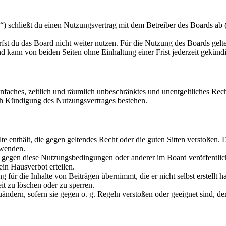
schließt du einen Nutzungsvertrag mit dem Betreiber des Boards ab (i
fst du das Board nicht weiter nutzen. Für die Nutzung des Boards gelten
 kann von beiden Seiten ohne Einhaltung einer Frist jederzeit gekünd
 einfaches, zeitlich und räumlich unbeschränktes und unentgeltliches R
ch Kündigung des Nutzungsvertrages bestehen.
alte enthält, die gegen geltendes Recht oder die guten Sitten verstoßen. 
rwenden.
n gegen diese Nutzungsbedingungen oder anderer im Board veröffentli
in Hausverbot erteilen.
für die Inhalte von Beiträgen übernimmt, die er nicht selbst erstellt 
it zu löschen oder zu sperren.
uändern, sofern sie gegen o. g. Regeln verstoßen oder geeignet sind, 