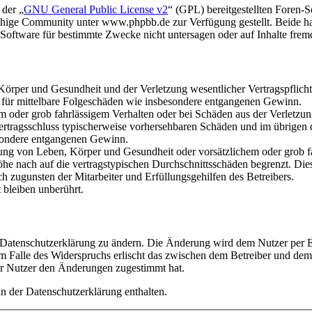
 der „
GNU General Public License v2
“ (GPL) bereitgestellten Foren
hige Community unter www.phpbb.de zur Verfügung gestellt. Beide hab
oftware für bestimmte Zwecke nicht untersagen oder auf Inhalte frem
rper und Gesundheit und der Verletzung wesentlicher Vertragspflichten
ch für mittelbare Folgeschäden wie insbesondere entgangenen Gewinn.
em oder grob fahrlässigem Verhalten oder bei Schäden aus der Verletz
i Vertragsschluss typischerweise vorhersehbaren Schäden und im übrigen
besondere entgangenen Gewinn.
ng von Leben, Körper und Gesundheit oder vorsätzlichem oder grob fah
e nach auf die vertragstypischen Durchschnittsschäden begrenzt. Dies
h zugunsten der Mitarbeiter und Erfüllungsgehilfen des Betreibers.
bleiben unberührt.
e Datenschutzerklärung zu ändern. Die Änderung wird dem Nutzer per E-
m Falle des Widerspruchs erlischt das zwischen dem Betreiber und dem 
er Nutzer den Änderungen zugestimmt hat.
n der Datenschutzerklärung enthalten.