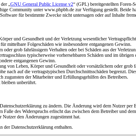
 der „
GNU General Public License v2
“ (GPL) bereitgestellten Foren
hige Community unter www.phpbb.de zur Verfügung gestellt. Beide hab
oftware für bestimmte Zwecke nicht untersagen oder auf Inhalte frem
rper und Gesundheit und der Verletzung wesentlicher Vertragspflichten
ch für mittelbare Folgeschäden wie insbesondere entgangenen Gewinn.
em oder grob fahrlässigem Verhalten oder bei Schäden aus der Verletz
i Vertragsschluss typischerweise vorhersehbaren Schäden und im übrigen
besondere entgangenen Gewinn.
ng von Leben, Körper und Gesundheit oder vorsätzlichem oder grob fah
e nach auf die vertragstypischen Durchschnittsschäden begrenzt. Dies
h zugunsten der Mitarbeiter und Erfüllungsgehilfen des Betreibers.
bleiben unberührt.
e Datenschutzerklärung zu ändern. Die Änderung wird dem Nutzer per E-
m Falle des Widerspruchs erlischt das zwischen dem Betreiber und dem 
er Nutzer den Änderungen zugestimmt hat.
n der Datenschutzerklärung enthalten.