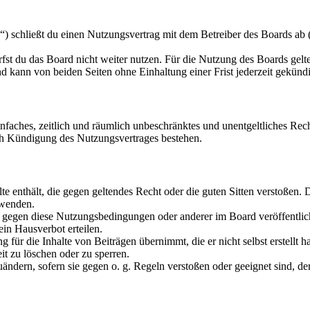
schließt du einen Nutzungsvertrag mit dem Betreiber des Boards ab (i
fst du das Board nicht weiter nutzen. Für die Nutzung des Boards gelten
 kann von beiden Seiten ohne Einhaltung einer Frist jederzeit gekünd
 einfaches, zeitlich und räumlich unbeschränktes und unentgeltliches R
ch Kündigung des Nutzungsvertrages bestehen.
alte enthält, die gegen geltendes Recht oder die guten Sitten verstoßen. 
rwenden.
n gegen diese Nutzungsbedingungen oder anderer im Board veröffentli
in Hausverbot erteilen.
für die Inhalte von Beiträgen übernimmt, die er nicht selbst erstellt 
it zu löschen oder zu sperren.
uändern, sofern sie gegen o. g. Regeln verstoßen oder geeignet sind, 