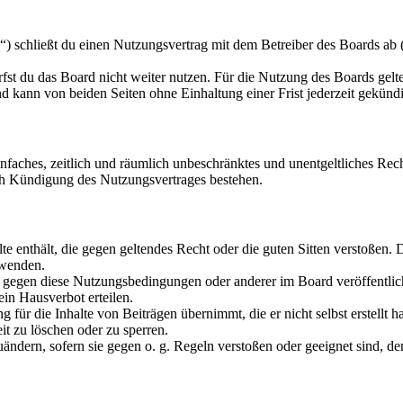
schließt du einen Nutzungsvertrag mit dem Betreiber des Boards ab (i
fst du das Board nicht weiter nutzen. Für die Nutzung des Boards gelten
 kann von beiden Seiten ohne Einhaltung einer Frist jederzeit gekünd
 einfaches, zeitlich und räumlich unbeschränktes und unentgeltliches R
ch Kündigung des Nutzungsvertrages bestehen.
alte enthält, die gegen geltendes Recht oder die guten Sitten verstoßen. 
rwenden.
n gegen diese Nutzungsbedingungen oder anderer im Board veröffentli
in Hausverbot erteilen.
für die Inhalte von Beiträgen übernimmt, die er nicht selbst erstellt 
it zu löschen oder zu sperren.
uändern, sofern sie gegen o. g. Regeln verstoßen oder geeignet sind, 