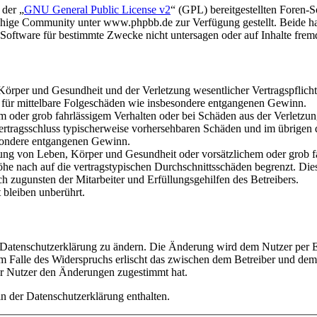
 der „
GNU General Public License v2
“ (GPL) bereitgestellten Foren
hige Community unter www.phpbb.de zur Verfügung gestellt. Beide hab
oftware für bestimmte Zwecke nicht untersagen oder auf Inhalte frem
rper und Gesundheit und der Verletzung wesentlicher Vertragspflichten
ch für mittelbare Folgeschäden wie insbesondere entgangenen Gewinn.
em oder grob fahrlässigem Verhalten oder bei Schäden aus der Verletz
i Vertragsschluss typischerweise vorhersehbaren Schäden und im übrigen
besondere entgangenen Gewinn.
ng von Leben, Körper und Gesundheit oder vorsätzlichem oder grob fah
e nach auf die vertragstypischen Durchschnittsschäden begrenzt. Dies
h zugunsten der Mitarbeiter und Erfüllungsgehilfen des Betreibers.
bleiben unberührt.
e Datenschutzerklärung zu ändern. Die Änderung wird dem Nutzer per E-
m Falle des Widerspruchs erlischt das zwischen dem Betreiber und dem 
er Nutzer den Änderungen zugestimmt hat.
n der Datenschutzerklärung enthalten.